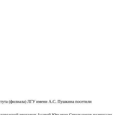
титута (филиала) ЛГУ имени А.С. Пушкина посетили
городской прокурор Андрей Юрьевич Стрельников подписали