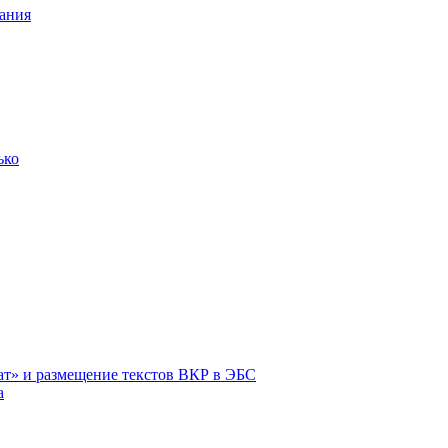
ания
ько
ат» и размещение текстов ВКР в ЭБС
а