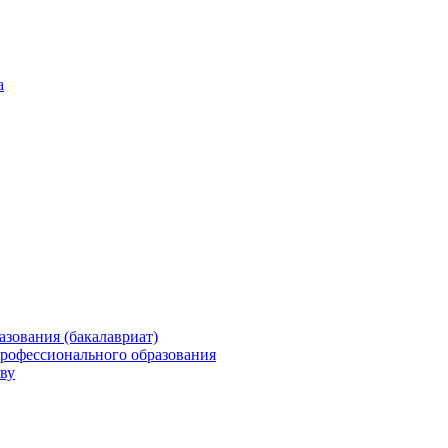
а
зования (бакалавриат)
профессионального образования
ву