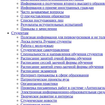
Информация о получении второго высшего образов
Информация о приеме иностранных граждан
Часто задаваемые вопросы
О предоставлении общежития
Списки поступающих лиц
Результаты вступительных испытаний
Приказы о зачислении
Студентам
Полезная информация для первокурсников и не тол
Доска почета Лучшие студенты
Работа с молодежью
Студенческое самоуправление
Специальности и направления обучения студентов
Расписание занятий очной формы обучения
Расписание сессий заочной формы обучения
Расписание занятий очно-заочной формы обучения
Расписание экзаменов
Интернет-тренажеры в сфере образования
Патриотические проекты вуза
Организация практики
Проверка письменных работ в системе «Антиплаги
Электронная информационно-образовательная сред
Творческое развитие и интересы
Студенческие новости
Спортивная жизнь