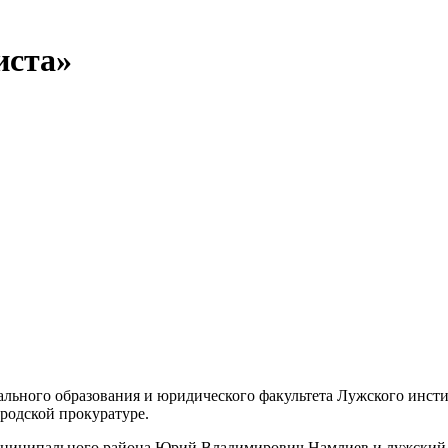
иста»
нального образования и юридического факультета Лужского инс
родской прокуратуре.
ниципального района Юрий Владимирович Намлиев и лужский 