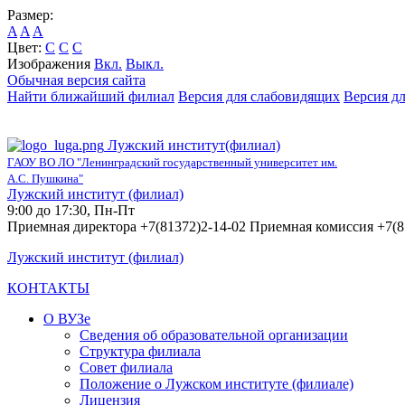
Размер:
A
A
A
Цвет:
C
C
C
Изображения
Вкл.
Выкл.
Обычная версия сайта
Найти ближайший филиал
Версия для слабовидящих
Версия д
Лужский институт(филиал)
ГАОУ ВО ЛО "Ленинградский государственный университет им.
А.С. Пушкина"
Лужский институт (филиал)
9:00 до 17:30, Пн-Пт
Приемная директора +7(81372)2-14-02 Приемная комиссия +7(8
Лужский институт (филиал)
КОНТАКТЫ
О ВУЗе
Сведения об образовательной организации
Структура филиала
Совет филиала
Положение о Лужском институте (филиале)
Лицензия