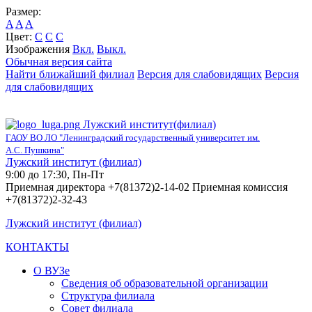
Размер:
A
A
A
Цвет:
C
C
C
Изображения
Вкл.
Выкл.
Обычная версия сайта
Найти ближайший филиал
Версия для слабовидящих
Версия
для слабовидящих
Лужский институт(филиал)
ГАОУ ВО ЛО "Ленинградский государственный университет им.
А.С. Пушкина"
Лужский институт (филиал)
9:00 до 17:30, Пн-Пт
Приемная директора +7(81372)2-14-02 Приемная комиссия
+7(81372)2-32-43
Лужский институт (филиал)
КОНТАКТЫ
О ВУЗе
Сведения об образовательной организации
Структура филиала
Совет филиала