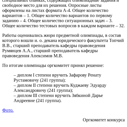
специальных бланках, содержащих олимпиадные задания и
свободное место для их решения. Опросные листы
оформлены на листах формата А-4. Общее количество
вариантов – 1. Общее количество вариантов по первому
заданию – 4. Общее количество ситуационных задач – 3.
Общее количество тестовых вопросов в каждом варианте – 32.
Работы оценивались жюри предметной олимпиады, в состав
которого вошли и. о. декана юридического факультета Топчий
В.В., старший преподаватель кафедры правоведения
Румянцев А.А., старший преподаватель кафедры
правоведения Апексимов М.В.
По итогам олимпиады оргкомитет принял решение:
– диплом I степени вручить Зафарову Ренату
Рустамовичу (241 группа);
– диплом II степени вручить Куджаеву Эдуарду
Александровичу (241 группа);
– диплом III степени вручить Зябкиной Дарье
Андреевне (241 группа).
Фото.
Оргкомитет конкурса