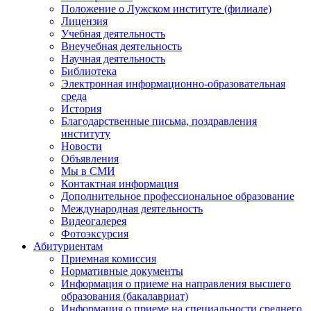
Положение о Лужском институте (филиале)
Лицензия
Учебная деятельность
Внеучебная деятельность
Научная деятельность
Библиотека
Электронная информационно-образовательная
среда
История
Благодарственные письма, поздравления
институту
Новости
Объявления
Мы в СМИ
Контактная информация
Дополнительное профессиональное образование
Международная деятельность
Видеогалерея
Фотоэксурсия
Абитуриентам
Приемная комиссия
Нормативные документы
Информация о приеме на направления высшего
образования (бакалавриат)
Информация о приеме на специальности среднего