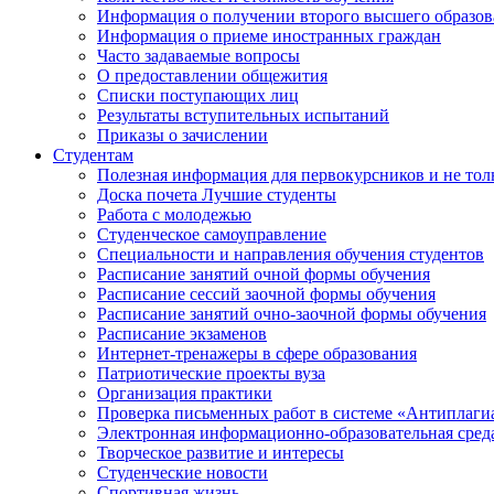
Информация о получении второго высшего образов
Информация о приеме иностранных граждан
Часто задаваемые вопросы
О предоставлении общежития
Списки поступающих лиц
Результаты вступительных испытаний
Приказы о зачислении
Студентам
Полезная информация для первокурсников и не тол
Доска почета Лучшие студенты
Работа с молодежью
Студенческое самоуправление
Специальности и направления обучения студентов
Расписание занятий очной формы обучения
Расписание сессий заочной формы обучения
Расписание занятий очно-заочной формы обучения
Расписание экзаменов
Интернет-тренажеры в сфере образования
Патриотические проекты вуза
Организация практики
Проверка письменных работ в системе «Антиплаги
Электронная информационно-образовательная сред
Творческое развитие и интересы
Студенческие новости
Спортивная жизнь