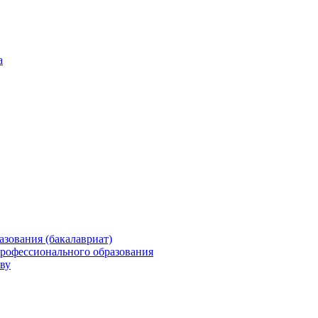
а
зования (бакалавриат)
профессионального образования
ву