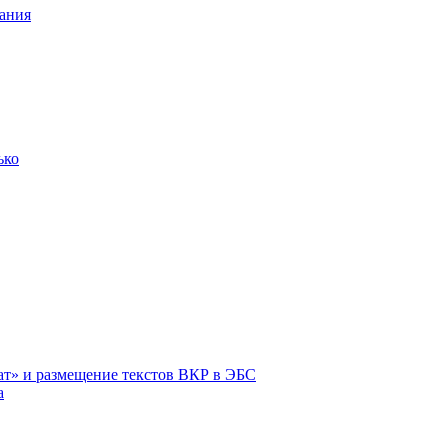
ания
ько
ат» и размещение текстов ВКР в ЭБС
а