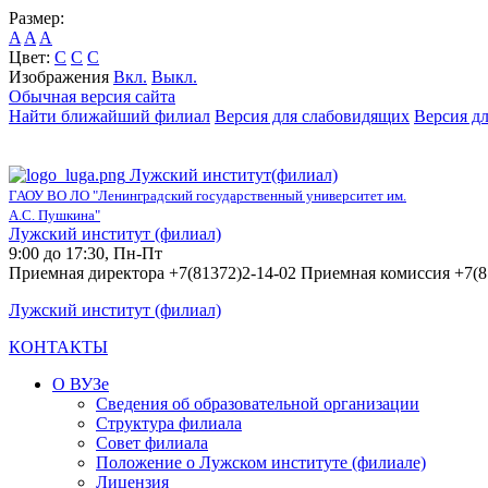
Размер:
A
A
A
Цвет:
C
C
C
Изображения
Вкл.
Выкл.
Обычная версия сайта
Найти ближайший филиал
Версия для слабовидящих
Версия д
Лужский институт(филиал)
ГАОУ ВО ЛО "Ленинградский государственный университет им.
А.С. Пушкина"
Лужский институт (филиал)
9:00 до 17:30, Пн-Пт
Приемная директора +7(81372)2-14-02 Приемная комиссия +7(8
Лужский институт (филиал)
КОНТАКТЫ
О ВУЗе
Сведения об образовательной организации
Структура филиала
Совет филиала
Положение о Лужском институте (филиале)
Лицензия