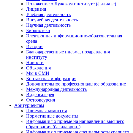
Положение о Лужском институте (филиале)
Лицензия
Учебная деятельность
Внеучебная деятельность
Научная деятельность
Библиотека
Электронная информационно-образовательная
среда
История
Благодарственные письма, поздравления
институту
Новости
Объявления
Мы в СМИ
Контактная информация
Дополнительное профессиональное образование
Международная деятельность
Видеогалерея
Фотоэксурсия
Абитуриентам
Приемная комиссия
Нормативные документы
Информация о приеме на направления высшего
образования (бакалавриат)
Информация о приеме на специальности среднего