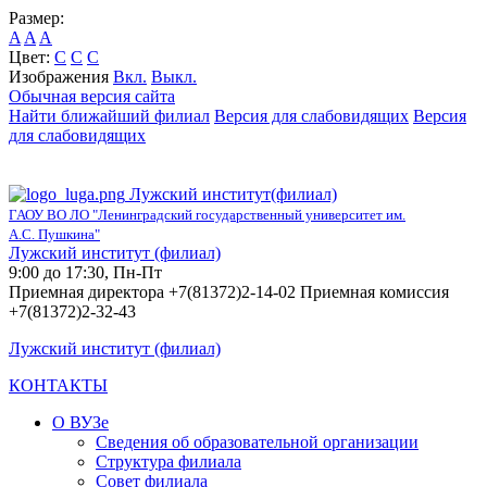
Размер:
A
A
A
Цвет:
C
C
C
Изображения
Вкл.
Выкл.
Обычная версия сайта
Найти ближайший филиал
Версия для слабовидящих
Версия
для слабовидящих
Лужский институт(филиал)
ГАОУ ВО ЛО "Ленинградский государственный университет им.
А.С. Пушкина"
Лужский институт (филиал)
9:00 до 17:30, Пн-Пт
Приемная директора +7(81372)2-14-02 Приемная комиссия
+7(81372)2-32-43
Лужский институт (филиал)
КОНТАКТЫ
О ВУЗе
Сведения об образовательной организации
Структура филиала
Совет филиала