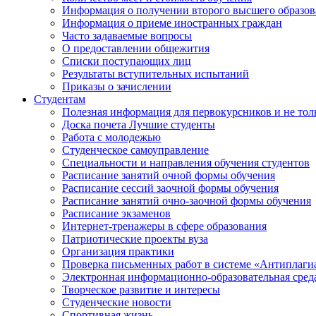
Информация о получении второго высшего образов
Информация о приеме иностранных граждан
Часто задаваемые вопросы
О предоставлении общежития
Списки поступающих лиц
Результаты вступительных испытаний
Приказы о зачислении
Студентам
Полезная информация для первокурсников и не тол
Доска почета Лучшие студенты
Работа с молодежью
Студенческое самоуправление
Специальности и направления обучения студентов
Расписание занятий очной формы обучения
Расписание сессий заочной формы обучения
Расписание занятий очно-заочной формы обучения
Расписание экзаменов
Интернет-тренажеры в сфере образования
Патриотические проекты вуза
Организация практики
Проверка письменных работ в системе «Антиплаги
Электронная информационно-образовательная сред
Творческое развитие и интересы
Студенческие новости
Спортивная жизнь