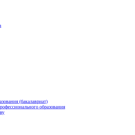
а
зования (бакалавриат)
профессионального образования
ву