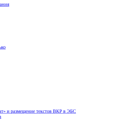
ания
ько
ат» и размещение текстов ВКР в ЭБС
а