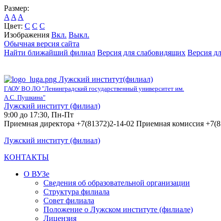
Размер:
A
A
A
Цвет:
C
C
C
Изображения
Вкл.
Выкл.
Обычная версия сайта
Найти ближайший филиал
Версия для слабовидящих
Версия д
Лужский институт(филиал)
ГАОУ ВО ЛО "Ленинградский государственный университет им.
А.С. Пушкина"
Лужский институт (филиал)
9:00 до 17:30, Пн-Пт
Приемная директора +7(81372)2-14-02 Приемная комиссия +7(8
Лужский институт (филиал)
КОНТАКТЫ
О ВУЗе
Сведения об образовательной организации
Структура филиала
Совет филиала
Положение о Лужском институте (филиале)
Лицензия