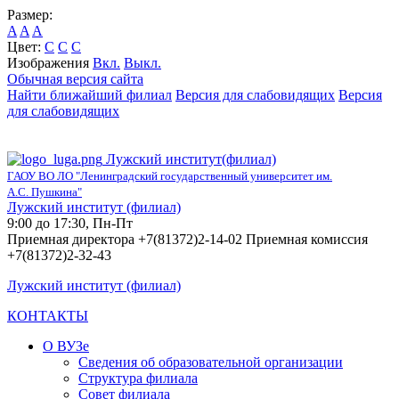
Размер:
A
A
A
Цвет:
C
C
C
Изображения
Вкл.
Выкл.
Обычная версия сайта
Найти ближайший филиал
Версия для слабовидящих
Версия
для слабовидящих
Лужский институт(филиал)
ГАОУ ВО ЛО "Ленинградский государственный университет им.
А.С. Пушкина"
Лужский институт (филиал)
9:00 до 17:30, Пн-Пт
Приемная директора +7(81372)2-14-02 Приемная комиссия
+7(81372)2-32-43
Лужский институт (филиал)
КОНТАКТЫ
О ВУЗе
Сведения об образовательной организации
Структура филиала
Совет филиала