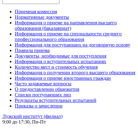
Приемная комиссия
Нормативные документы
Информация о приеме на направления высшего
образования (бакалавриат)
Информация о приеме на специальности среднего
профессионального образования
Информация для поступающих на договорную основу
Правила приема
Документы, необходимые для поступления
Информация о вступительных испытаниях
Количество мест и стоимость обучения
Информация о получении второго высшего образования
Информация о приеме иностранных граждан
Часто задаваемые вопросы
О предоставлении общежития
Списки поступающих лиц
Результаты вступительных испытаний
Приказы о зачислении
Лужский институт (филиал)
9:00 до 17:30, Пн-Пт
-