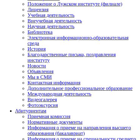
Положение о Лужском институте (филиале)
Лицензия
Учебная деятельность
Внеучебная деятельность
Научная деятельность
Библиотека
Электронная информационно-образовательная
среда
История
Благодарственные письма, поздравления
институту
Новости
Объявления
Мы в СМИ
Контактная информация
Дополнительное профессиональное образование
Международная деятельность
Видеогалерея
Фотоэксурсия
Абитуриентам
Приемная комиссия
Нормативные документы
Информация о приеме на направления высшего
образования (бакалавриат)
Информация о приеме на специальности среднего