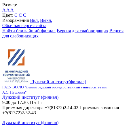
Размер:
A
A
A
Цвет:
C
C
C
Изображения
Вкл.
Выкл.
Обычная версия сайта
Найти ближайший филиал
Версия для слабовидящих
Версия
для слабовидящих
Лужский институт(филиал)
ГАОУ ВО ЛО "Ленинградский государственный университет им.
А.С. Пушкина"
Лужский институт (филиал)
9:00 до 17:30, Пн-Пт
Приемная директора +7(81372)2-14-02 Приемная комиссия
+7(81372)2-32-43
Лужский институт (филиал)