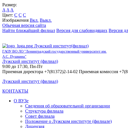
Размер:
A
A
A
Цвет:
C
C
C
Изображения
Вкл.
Выкл.
Обычная версия сайта
Найти ближайший филиал
Версия для слабовидящих
Версия д
Лужский институт(филиал)
ГАОУ ВО ЛО "Ленинградский государственный университет им.
А.С. Пушкина"
Лужский институт (филиал)
9:00 до 17:30, Пн-Пт
Приемная директора +7(81372)2-14-02 Приемная комиссия +7(8
Лужский институт (филиал)
КОНТАКТЫ
О ВУЗе
Сведения об образовательной организации
Структура филиала
Совет филиала
Положение о Лужском институте (филиале)
Лицензия