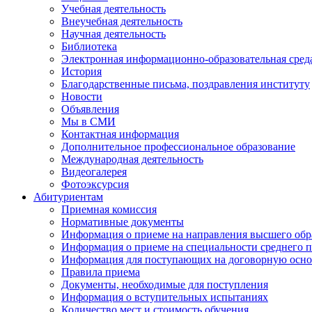
Учебная деятельность
Внеучебная деятельность
Научная деятельность
Библиотека
Электронная информационно-образовательная сред
История
Благодарственные письма, поздравления институту
Новости
Объявления
Мы в СМИ
Контактная информация
Дополнительное профессиональное образование
Международная деятельность
Видеогалерея
Фотоэксурсия
Абитуриентам
Приемная комиссия
Нормативные документы
Информация о приеме на направления высшего обра
Информация о приеме на специальности среднего 
Информация для поступающих на договорную осно
Правила приема
Документы, необходимые для поступления
Информация о вступительных испытаниях
Количество мест и стоимость обучения