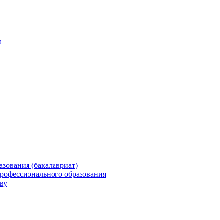
а
зования (бакалавриат)
профессионального образования
ву