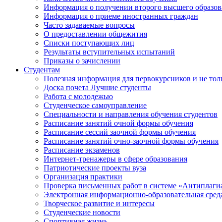
Информация о получении второго высшего образов
Информация о приеме иностранных граждан
Часто задаваемые вопросы
О предоставлении общежития
Списки поступающих лиц
Результаты вступительных испытаний
Приказы о зачислении
Студентам
Полезная информация для первокурсников и не тол
Доска почета Лучшие студенты
Работа с молодежью
Студенческое самоуправление
Специальности и направления обучения студентов
Расписание занятий очной формы обучения
Расписание сессий заочной формы обучения
Расписание занятий очно-заочной формы обучения
Расписание экзаменов
Интернет-тренажеры в сфере образования
Патриотические проекты вуза
Организация практики
Проверка письменных работ в системе «Антиплаги
Электронная информационно-образовательная сред
Творческое развитие и интересы
Студенческие новости
Спортивная жизнь