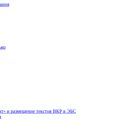
ания
ько
ат» и размещение текстов ВКР в ЭБС
а