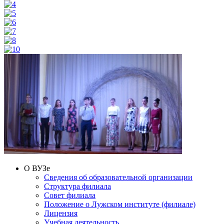
О ВУЗе
Сведения об образовательной организации
Структура филиала
Совет филиала
Положение о Лужском институте (филиале)
Лицензия
Учебная деятельность