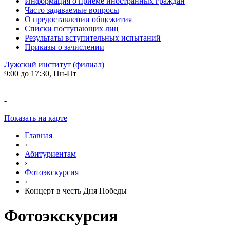
Информация о приеме иностранных граждан
Часто задаваемые вопросы
О предоставлении общежития
Списки поступающих лиц
Результаты вступительных испытаний
Приказы о зачислении
Лужский институт (филиал)
9:00 до 17:30, Пн-Пт
-
Показать на карте
Главная
›
Абитуриентам
›
Фотоэкскурсия
›
Концерт в честь Дня Победы
Фотоэкскурсия