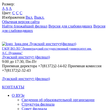
Размер:
A
A
A
Цвет:
C
C
C
Изображения
Вкл.
Выкл.
Обычная версия сайта
Найти ближайший филиал
Версия для слабовидящих
Версия
для слабовидящих
Лужский институт(филиал)
ГАОУ ВО ЛО "Ленинградский государственный университет им.
А.С. Пушкина"
Лужский институт (филиал)
9:00 до 17:30, Пн-Пт
Приемная директора +7(81372)2-14-02 Приемная комиссия
+7(81372)2-32-43
Лужский институт (филиал)
КОНТАКТЫ
О ВУЗе
Сведения об образовательной организации
Структура филиала
Совет филиала