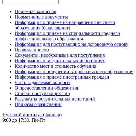
Приемная комиссия
Нормативные документы
Информация о приеме на направления высшего
образования (бакалавриат)
Информация о приеме на специальности среднего
профессионального образования
Информация для поступающих на договорную основу
Правила приема
Документы, необходимые для поступления
Информация о вступительных испытаниях
Количество мест и стоимость обучения
Информация о получении второго высшего образования
Информация о приеме иностранных граждан
Часто задаваемые вопросы
О предоставлении общежития
Списки поступающих лиц
Результаты вступительных испытаний
Приказы о зачислении
Лужский институт (филиал)
9:00 до 17:30, Пн-Пт
-