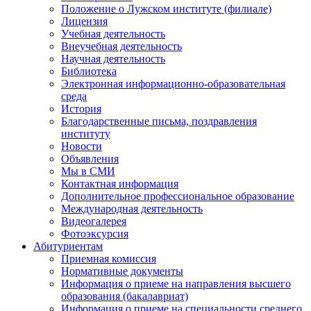
Положение о Лужском институте (филиале)
Лицензия
Учебная деятельность
Внеучебная деятельность
Научная деятельность
Библиотека
Электронная информационно-образовательная
среда
История
Благодарственные письма, поздравления
институту
Новости
Объявления
Мы в СМИ
Контактная информация
Дополнительное профессиональное образование
Международная деятельность
Видеогалерея
Фотоэксурсия
Абитуриентам
Приемная комиссия
Нормативные документы
Информация о приеме на направления высшего
образования (бакалавриат)
Информация о приеме на специальности среднего