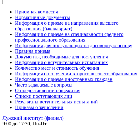
Приемная комиссия
Нормативные документы
Информация о приеме на направления высшего
образования (бакалавриат)
Информация о приеме на специальности среднего
профессионального образования
Информация для поступающих на договорную основу
Правила приема
Документы, необходимые для поступления
Информация о вступительных испытаниях
Количество мест и стоимость обучения
Информация о получении второго высшего образования
Информация о приеме иностранных граждан
Часто задаваемые вопросы
О предоставлении общежития
Списки поступающих лиц
Результаты вступительных испытаний
Приказы о зачислении
Лужский институт (филиал)
9:00 до 17:30, Пн-Пт
-