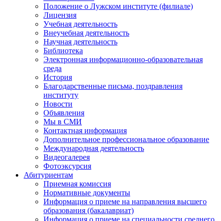
Положение о Лужском институте (филиале)
Лицензия
Учебная деятельность
Внеучебная деятельность
Научная деятельность
Библиотека
Электронная информационно-образовательная
среда
История
Благодарственные письма, поздравления
институту
Новости
Объявления
Мы в СМИ
Контактная информация
Дополнительное профессиональное образование
Международная деятельность
Видеогалерея
Фотоэксурсия
Абитуриентам
Приемная комиссия
Нормативные документы
Информация о приеме на направления высшего
образования (бакалавриат)
Информация о приеме на специальности среднего