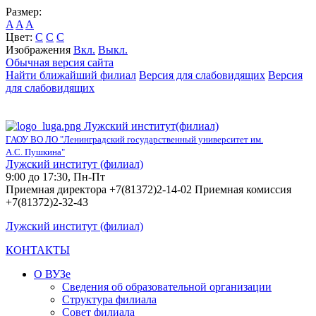
Размер:
A
A
A
Цвет:
C
C
C
Изображения
Вкл.
Выкл.
Обычная версия сайта
Найти ближайший филиал
Версия для слабовидящих
Версия
для слабовидящих
Лужский институт(филиал)
ГАОУ ВО ЛО "Ленинградский государственный университет им.
А.С. Пушкина"
Лужский институт (филиал)
9:00 до 17:30, Пн-Пт
Приемная директора +7(81372)2-14-02 Приемная комиссия
+7(81372)2-32-43
Лужский институт (филиал)
КОНТАКТЫ
О ВУЗе
Сведения об образовательной организации
Структура филиала
Совет филиала