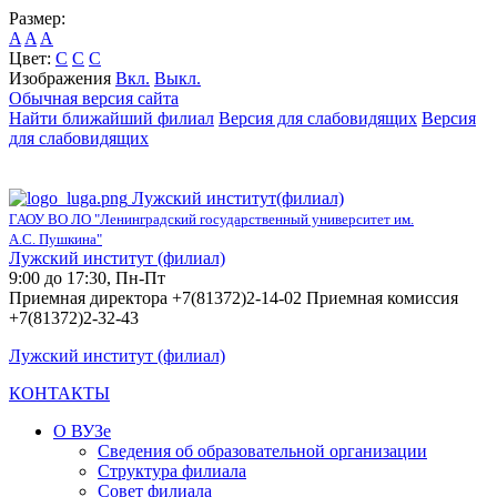
Размер:
A
A
A
Цвет:
C
C
C
Изображения
Вкл.
Выкл.
Обычная версия сайта
Найти ближайший филиал
Версия для слабовидящих
Версия
для слабовидящих
Лужский институт(филиал)
ГАОУ ВО ЛО "Ленинградский государственный университет им.
А.С. Пушкина"
Лужский институт (филиал)
9:00 до 17:30, Пн-Пт
Приемная директора +7(81372)2-14-02 Приемная комиссия
+7(81372)2-32-43
Лужский институт (филиал)
КОНТАКТЫ
О ВУЗе
Сведения об образовательной организации
Структура филиала
Совет филиала