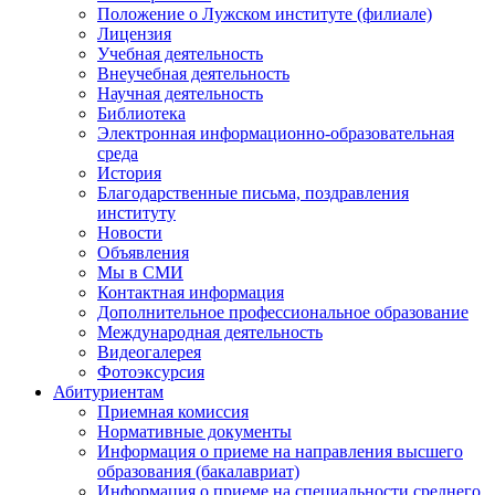
Положение о Лужском институте (филиале)
Лицензия
Учебная деятельность
Внеучебная деятельность
Научная деятельность
Библиотека
Электронная информационно-образовательная
среда
История
Благодарственные письма, поздравления
институту
Новости
Объявления
Мы в СМИ
Контактная информация
Дополнительное профессиональное образование
Международная деятельность
Видеогалерея
Фотоэксурсия
Абитуриентам
Приемная комиссия
Нормативные документы
Информация о приеме на направления высшего
образования (бакалавриат)
Информация о приеме на специальности среднего