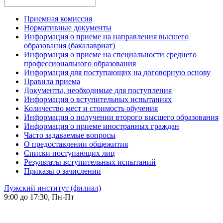
Приемная комиссия
Нормативные документы
Информация о приеме на направления высшего
образования (бакалавриат)
Информация о приеме на специальности среднего
профессионального образования
Информация для поступающих на договорную основу
Правила приема
Документы, необходимые для поступления
Информация о вступительных испытаниях
Количество мест и стоимость обучения
Информация о получении второго высшего образования
Информация о приеме иностранных граждан
Часто задаваемые вопросы
О предоставлении общежития
Списки поступающих лиц
Результаты вступительных испытаний
Приказы о зачислении
Лужский институт (филиал)
9:00 до 17:30, Пн-Пт
-