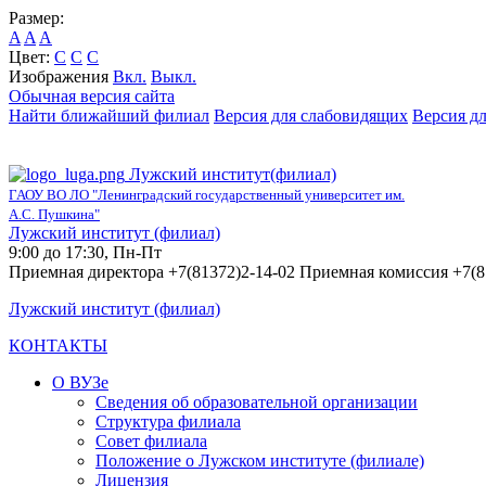
Размер:
A
A
A
Цвет:
C
C
C
Изображения
Вкл.
Выкл.
Обычная версия сайта
Найти ближайший филиал
Версия для слабовидящих
Версия д
Лужский институт(филиал)
ГАОУ ВО ЛО "Ленинградский государственный университет им.
А.С. Пушкина"
Лужский институт (филиал)
9:00 до 17:30, Пн-Пт
Приемная директора +7(81372)2-14-02 Приемная комиссия +7(8
Лужский институт (филиал)
КОНТАКТЫ
О ВУЗе
Сведения об образовательной организации
Структура филиала
Совет филиала
Положение о Лужском институте (филиале)
Лицензия