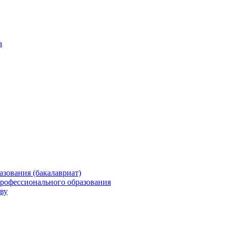
а
зования (бакалавриат)
профессионального образования
ву