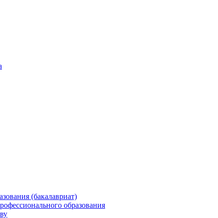
а
зования (бакалавриат)
профессионального образования
ву