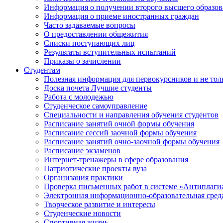
Информация о получении второго высшего образов
Информация о приеме иностранных граждан
Часто задаваемые вопросы
О предоставлении общежития
Списки поступающих лиц
Результаты вступительных испытаний
Приказы о зачислении
Студентам
Полезная информация для первокурсников и не тол
Доска почета Лучшие студенты
Работа с молодежью
Студенческое самоуправление
Специальности и направления обучения студентов
Расписание занятий очной формы обучения
Расписание сессий заочной формы обучения
Расписание занятий очно-заочной формы обучения
Расписание экзаменов
Интернет-тренажеры в сфере образования
Патриотические проекты вуза
Организация практики
Проверка письменных работ в системе «Антиплаги
Электронная информационно-образовательная сред
Творческое развитие и интересы
Студенческие новости
Спортивная жизнь