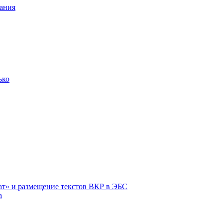
ания
ько
ат» и размещение текстов ВКР в ЭБС
а