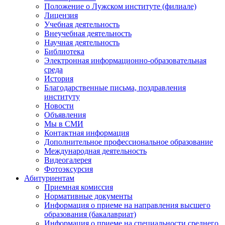
Положение о Лужском институте (филиале)
Лицензия
Учебная деятельность
Внеучебная деятельность
Научная деятельность
Библиотека
Электронная информационно-образовательная
среда
История
Благодарственные письма, поздравления
институту
Новости
Объявления
Мы в СМИ
Контактная информация
Дополнительное профессиональное образование
Международная деятельность
Видеогалерея
Фотоэксурсия
Абитуриентам
Приемная комиссия
Нормативные документы
Информация о приеме на направления высшего
образования (бакалавриат)
Информация о приеме на специальности среднего