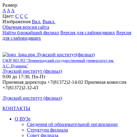
Размер:
A
A
A
Цвет:
C
C
C
Изображения
Вкл.
Выкл.
Обычная версия сайта
Найти ближайший филиал
Версия для слабовидящих
Версия
для слабовидящих
Лужский институт(филиал)
ГАОУ ВО ЛО "Ленинградский государственный университет им.
А.С. Пушкина"
Лужский институт (филиал)
9:00 до 17:30, Пн-Пт
Приемная директора +7(81372)2-14-02 Приемная комиссия
+7(81372)2-32-43
Лужский институт (филиал)
КОНТАКТЫ
О ВУЗе
Сведения об образовательной организации
Структура филиала
Совет филиала