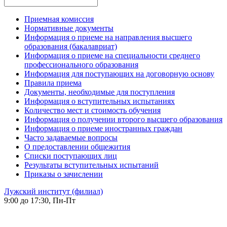
Приемная комиссия
Нормативные документы
Информация о приеме на направления высшего
образования (бакалавриат)
Информация о приеме на специальности среднего
профессионального образования
Информация для поступающих на договорную основу
Правила приема
Документы, необходимые для поступления
Информация о вступительных испытаниях
Количество мест и стоимость обучения
Информация о получении второго высшего образования
Информация о приеме иностранных граждан
Часто задаваемые вопросы
О предоставлении общежития
Списки поступающих лиц
Результаты вступительных испытаний
Приказы о зачислении
Лужский институт (филиал)
9:00 до 17:30, Пн-Пт
-