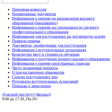
Приемная комиссия
Нормативные документы
Информация о приеме на направления высшего
образования (бакалавриат)
Информация о приеме на специальности среднего
профессионального образования
Информация для поступающих на договорную основу
Правила приема
Документы, необходимые для поступления
Информация о вступительных испытаниях
Количество мест и стоимость обучения
Информация о получении второго высшего образования
Информация о приеме иностранных граждан
Часто задаваемые вопросы
О предоставлении общежития
Списки поступающих лиц
Результаты вступительных испытаний
Приказы о зачислении
Лужский институт (филиал)
9:00 до 17:30, Пн-Пт
-