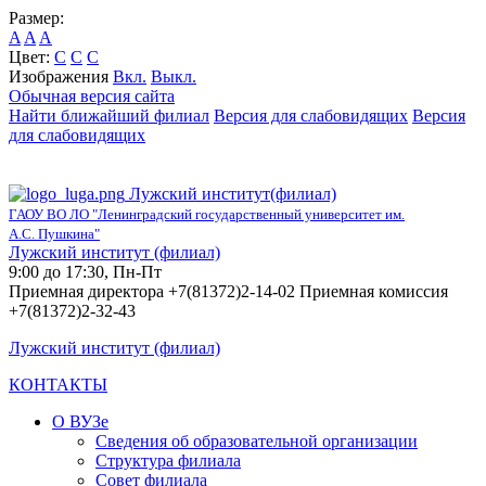
Размер:
A
A
A
Цвет:
C
C
C
Изображения
Вкл.
Выкл.
Обычная версия сайта
Найти ближайший филиал
Версия для слабовидящих
Версия
для слабовидящих
Лужский институт(филиал)
ГАОУ ВО ЛО "Ленинградский государственный университет им.
А.С. Пушкина"
Лужский институт (филиал)
9:00 до 17:30, Пн-Пт
Приемная директора +7(81372)2-14-02 Приемная комиссия
+7(81372)2-32-43
Лужский институт (филиал)
КОНТАКТЫ
О ВУЗе
Сведения об образовательной организации
Структура филиала
Совет филиала