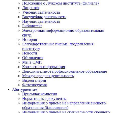
Положение о Лужском институте (филиале)
Лицензия
Учебная деятельность
Внеучебная деятельность
Научная деятельность
Библиотека
Электронная информационно-образовательная
среда
История
Благодарственные письма, поздравления
институту
Новости
Объявления
Мы в СМИ
Контактная информация
Дополнительное профессиональное образование
Международная деятельность
Видеогалерея
Фотоэксурсия
Абитуриентам
Приемная комиссия
Нормативные документы
Информация о приеме на направления высшего
образования (бакалавриат)
Информация о приеме на специальности среднего