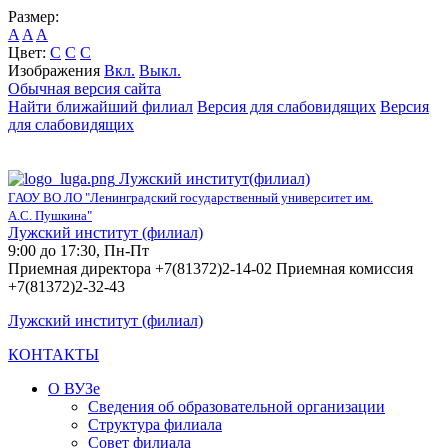
Размер:
A
A
A
Цвет:
C
C
C
Изображения
Вкл.
Выкл.
Обычная версия сайта
Найти ближайший филиал
Версия для слабовидящих
Версия
для слабовидящих
Лужский институт(филиал)
ГАОУ ВО ЛО "Ленинградский государственный университет им.
А.С. Пушкина"
Лужский институт (филиал)
9:00 до 17:30, Пн-Пт
Приемная директора +7(81372)2-14-02 Приемная комиссия
+7(81372)2-32-43
Лужский институт (филиал)
КОНТАКТЫ
О ВУЗе
Сведения об образовательной организации
Структура филиала
Совет филиала