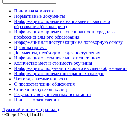
Приемная комиссия
Нормативные документы
Информация о приеме на направления высшего
образования (бакалавриат)
Информация о приеме на специальности среднего
профессионального образования
Информация для поступающих на договорную основу
Правила приема
Документы, необходимые для поступления
Информация о вступительных испытаниях
Количество мест и стоимость обучения
Информация о получении второго высшего образования
Информация о приеме иностранных граждан
Часто задаваемые вопросы
О предоставлении общежития
Списки поступающих лиц
Результаты вступительных испытаний
Приказы о зачислении
Лужский институт (филиал)
9:00 до 17:30, Пн-Пт
-