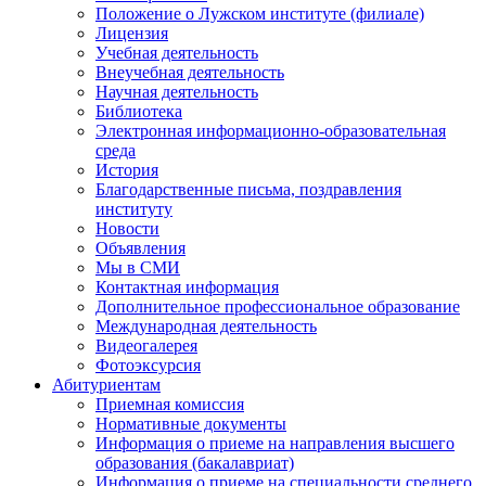
Положение о Лужском институте (филиале)
Лицензия
Учебная деятельность
Внеучебная деятельность
Научная деятельность
Библиотека
Электронная информационно-образовательная
среда
История
Благодарственные письма, поздравления
институту
Новости
Объявления
Мы в СМИ
Контактная информация
Дополнительное профессиональное образование
Международная деятельность
Видеогалерея
Фотоэксурсия
Абитуриентам
Приемная комиссия
Нормативные документы
Информация о приеме на направления высшего
образования (бакалавриат)
Информация о приеме на специальности среднего