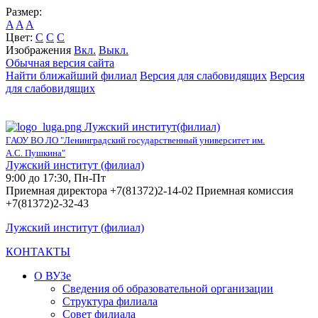
Размер:
A
A
A
Цвет:
C
C
C
Изображения
Вкл.
Выкл.
Обычная версия сайта
Найти ближайший филиал
Версия для слабовидящих
Версия
для слабовидящих
Лужский институт(филиал)
ГАОУ ВО ЛО "Ленинградский государственный университет им.
А.С. Пушкина"
Лужский институт (филиал)
9:00 до 17:30, Пн-Пт
Приемная директора +7(81372)2-14-02 Приемная комиссия
+7(81372)2-32-43
Лужский институт (филиал)
КОНТАКТЫ
О ВУЗе
Сведения об образовательной организации
Структура филиала
Совет филиала