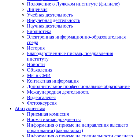
Положение о Лужском институте (филиале)
Лицензия
Учебная деятельность
Внеучебная деятельность
Научная деятельность
Библиотека
Электронная информационно-образовательная
среда
История
Благодарственные письма, поздравления
институту
Новости
Объявления
Мы в СМИ
Контактная информация
Дополнительное профессиональное образование
Международная деятельность
Видеогалерея
Фотоэксурсия
Абитуриентам
Приемная комиссия
Нормативные документы
Информация о приеме на направления высшего
образования (бакалавриат)
Информация о приеме на специальности среднего