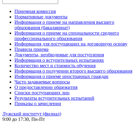
Приемная комиссия
Нормативные документы
Информация о приеме на направления высшего
образования (бакалавриат)
Информация о приеме на специальности среднего
профессионального образования
Информация для поступающих на договорную основу
Правила приема
Документы, необходимые для поступления
Информация о вступительных испытаниях
Количество мест и стоимость обучения
Информация о получении второго высшего образования
Информация о приеме иностранных граждан
Часто задаваемые вопросы
О предоставлении общежития
Списки поступающих лиц
Результаты вступительных испытаний
Приказы о зачислении
Лужский институт (филиал)
9:00 до 17:30, Пн-Пт
-