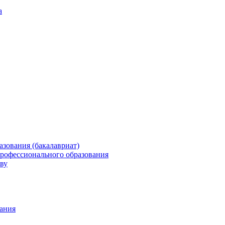
а
зования (бакалавриат)
профессионального образования
ву
ания