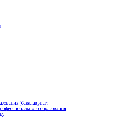
а
зования (бакалавриат)
профессионального образования
ву