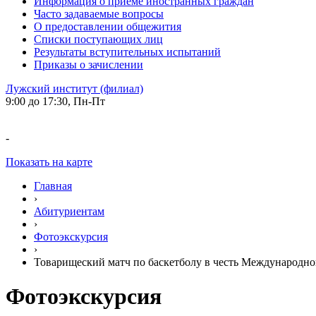
Информация о приеме иностранных граждан
Часто задаваемые вопросы
О предоставлении общежития
Списки поступающих лиц
Результаты вступительных испытаний
Приказы о зачислении
Лужский институт (филиал)
9:00 до 17:30, Пн-Пт
-
Показать на карте
Главная
›
Абитуриентам
›
Фотоэкскурсия
›
Товарищеский матч по баскетболу в честь Международно
Фотоэкскурсия