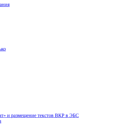
ания
ько
ат» и размещение текстов ВКР в ЭБС
а