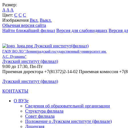
Размер:
A
A
A
Цвет:
C
C
C
Изображения
Вкл.
Выкл.
Обычная версия сайта
Найти ближайший филиал
Версия для слабовидящих
Версия д
Лужский институт(филиал)
ГАОУ ВО ЛО "Ленинградский государственный университет им.
А.С. Пушкина"
Лужский институт (филиал)
9:00 до 17:30, Пн-Пт
Приемная директора +7(81372)2-14-02 Приемная комиссия +7(8
Лужский институт (филиал)
КОНТАКТЫ
О ВУЗе
Сведения об образовательной организации
Структура филиала
Совет филиала
Положение о Лужском институте (филиале)
Лицензия