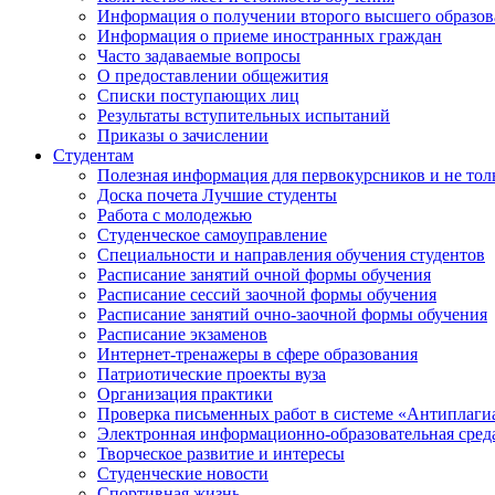
Информация о получении второго высшего образов
Информация о приеме иностранных граждан
Часто задаваемые вопросы
О предоставлении общежития
Списки поступающих лиц
Результаты вступительных испытаний
Приказы о зачислении
Студентам
Полезная информация для первокурсников и не тол
Доска почета Лучшие студенты
Работа с молодежью
Студенческое самоуправление
Специальности и направления обучения студентов
Расписание занятий очной формы обучения
Расписание сессий заочной формы обучения
Расписание занятий очно-заочной формы обучения
Расписание экзаменов
Интернет-тренажеры в сфере образования
Патриотические проекты вуза
Организация практики
Проверка письменных работ в системе «Антиплаги
Электронная информационно-образовательная сред
Творческое развитие и интересы
Студенческие новости
Спортивная жизнь