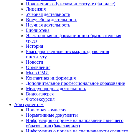
Положение о Лужском институте (филиале)
Лицензия
Учебная деятельность
Внеучебная деятельность
Научная деятельность
Библиотека
Электронная информационно-образовательная
среда
История
Благодарственные письма, поздравления
институту
Новости
Объявления
Мы в СМИ
Контактная информация
Дополнительное профессиональное образование
Международная деятельность
Видеогалерея
Фотоэксурсия
Абитуриентам
Приемная комиссия
Нормативные документы
Информация о приеме на направления высшего
образования (бакалавриат)
Информация о приеме на специальности среднего