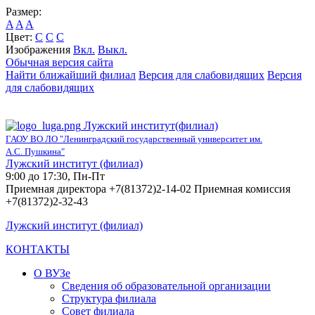
Размер:
A
A
A
Цвет:
C
C
C
Изображения
Вкл.
Выкл.
Обычная версия сайта
Найти ближайший филиал
Версия для слабовидящих
Версия
для слабовидящих
Лужский институт(филиал)
ГАОУ ВО ЛО "Ленинградский государственный университет им.
А.С. Пушкина"
Лужский институт (филиал)
9:00 до 17:30, Пн-Пт
Приемная директора +7(81372)2-14-02 Приемная комиссия
+7(81372)2-32-43
Лужский институт (филиал)
КОНТАКТЫ
О ВУЗе
Сведения об образовательной организации
Структура филиала
Совет филиала