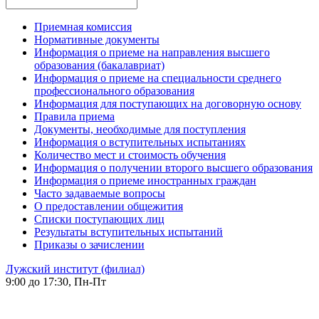
Приемная комиссия
Нормативные документы
Информация о приеме на направления высшего
образования (бакалавриат)
Информация о приеме на специальности среднего
профессионального образования
Информация для поступающих на договорную основу
Правила приема
Документы, необходимые для поступления
Информация о вступительных испытаниях
Количество мест и стоимость обучения
Информация о получении второго высшего образования
Информация о приеме иностранных граждан
Часто задаваемые вопросы
О предоставлении общежития
Списки поступающих лиц
Результаты вступительных испытаний
Приказы о зачислении
Лужский институт (филиал)
9:00 до 17:30, Пн-Пт
-