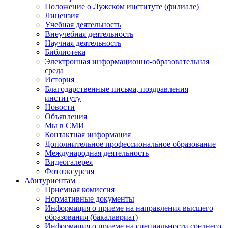
Положение о Лужском институте (филиале)
Лицензия
Учебная деятельность
Внеучебная деятельность
Научная деятельность
Библиотека
Электронная информационно-образовательная
среда
История
Благодарственные письма, поздравления
институту
Новости
Объявления
Мы в СМИ
Контактная информация
Дополнительное профессиональное образование
Международная деятельность
Видеогалерея
Фотоэксурсия
Абитуриентам
Приемная комиссия
Нормативные документы
Информация о приеме на направления высшего
образования (бакалавриат)
Информация о приеме на специальности среднего