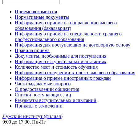
Приемная комиссия
Нормативные документы
Информация о приеме на направления высшего
образования (бакалавриат)
Информация о приеме на специальности среднего
профессионального образования
Информация для поступающих на договорную основу
Правила приема
Документы, необходимые для поступления
Информация о вступительных испытаниях
Количество мест и стоимость обучения
Информация о получении второго высшего образования
Информация о приеме иностранных граждан
Часто задаваемые вопросы
О предоставлении общежития
Списки поступающих лиц
Результаты вступительных испытаний
Приказы о зачислении
Лужский институт (филиал)
9:00 до 17:30, Пн-Пт
-