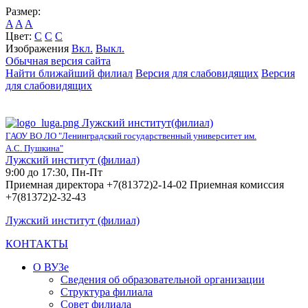
Размер:
A
A
A
Цвет:
C
C
C
Изображения
Вкл.
Выкл.
Обычная версия сайта
Найти ближайший филиал
Версия для слабовидящих
Версия
для слабовидящих
Лужский институт(филиал)
ГАОУ ВО ЛО "Ленинградский государственный университет им.
А.С. Пушкина"
Лужский институт (филиал)
9:00 до 17:30, Пн-Пт
Приемная директора +7(81372)2-14-02 Приемная комиссия
+7(81372)2-32-43
Лужский институт (филиал)
КОНТАКТЫ
О ВУЗе
Сведения об образовательной организации
Структура филиала
Совет филиала