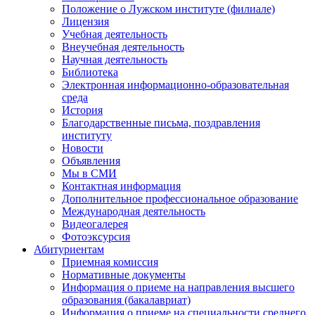
Положение о Лужском институте (филиале)
Лицензия
Учебная деятельность
Внеучебная деятельность
Научная деятельность
Библиотека
Электронная информационно-образовательная
среда
История
Благодарственные письма, поздравления
институту
Новости
Объявления
Мы в СМИ
Контактная информация
Дополнительное профессиональное образование
Международная деятельность
Видеогалерея
Фотоэксурсия
Абитуриентам
Приемная комиссия
Нормативные документы
Информация о приеме на направления высшего
образования (бакалавриат)
Информация о приеме на специальности среднего