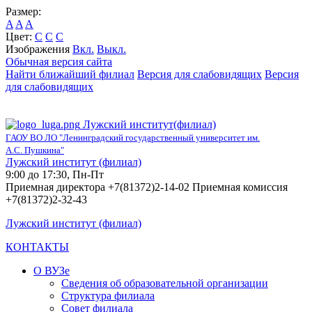
Размер:
A
A
A
Цвет:
C
C
C
Изображения
Вкл.
Выкл.
Обычная версия сайта
Найти ближайший филиал
Версия для слабовидящих
Версия
для слабовидящих
Лужский институт(филиал)
ГАОУ ВО ЛО "Ленинградский государственный университет им.
А.С. Пушкина"
Лужский институт (филиал)
9:00 до 17:30, Пн-Пт
Приемная директора +7(81372)2-14-02 Приемная комиссия
+7(81372)2-32-43
Лужский институт (филиал)
КОНТАКТЫ
О ВУЗе
Сведения об образовательной организации
Структура филиала
Совет филиала