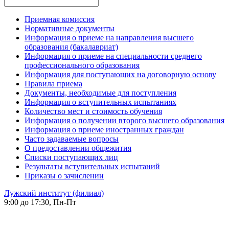
Приемная комиссия
Нормативные документы
Информация о приеме на направления высшего
образования (бакалавриат)
Информация о приеме на специальности среднего
профессионального образования
Информация для поступающих на договорную основу
Правила приема
Документы, необходимые для поступления
Информация о вступительных испытаниях
Количество мест и стоимость обучения
Информация о получении второго высшего образования
Информация о приеме иностранных граждан
Часто задаваемые вопросы
О предоставлении общежития
Списки поступающих лиц
Результаты вступительных испытаний
Приказы о зачислении
Лужский институт (филиал)
9:00 до 17:30, Пн-Пт
-