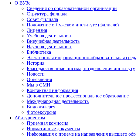
О ВУЗе
Сведения об образовательной организации
Структура филиала
Совет филиала
Положение о Лужском институте (филиале)
Лицензия
Учебная деятельность
Внеучебная деятельность
Научная деятельность
Библиотека
Электронная информационно-образовательная сред
История
Благодарственные письма, поздравления институту
Новости
Объявления
Мы в СМИ
Контактная информация
Дополнительное профессиональное образование
Международная деятельность
Видеогалерея
Фотоэксурсия
Абитуриентам
Приемная комиссия
Нормативные документы
Информация о приеме на направления высшего обра