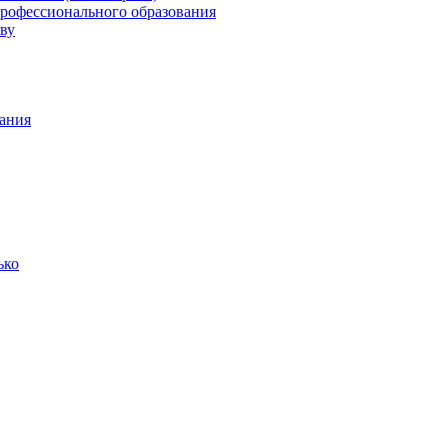
профессионального образования
ву
ания
ько