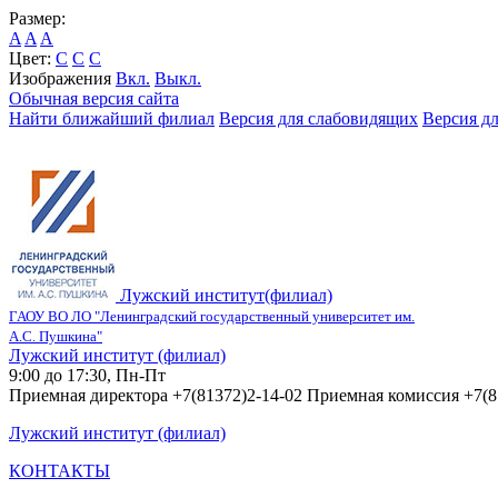
Размер:
A
A
A
Цвет:
C
C
C
Изображения
Вкл.
Выкл.
Обычная версия сайта
Найти ближайший филиал
Версия для слабовидящих
Версия д
Лужский институт(филиал)
ГАОУ ВО ЛО "Ленинградский государственный университет им.
А.С. Пушкина"
Лужский институт (филиал)
9:00 до 17:30, Пн-Пт
Приемная директора +7(81372)2-14-02 Приемная комиссия +7(8
Лужский институт (филиал)
КОНТАКТЫ