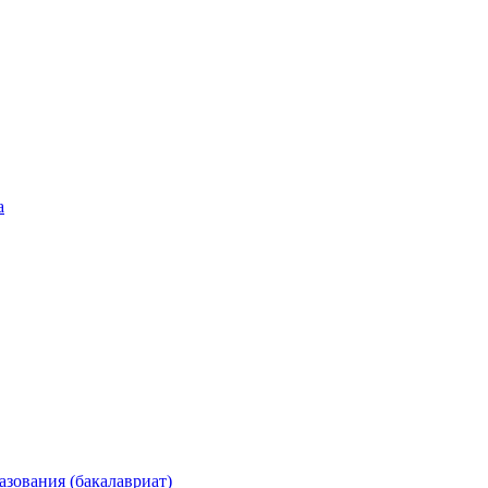
а
зования (бакалавриат)