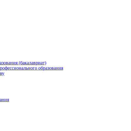
зования (бакалавриат)
профессионального образования
ву
ания