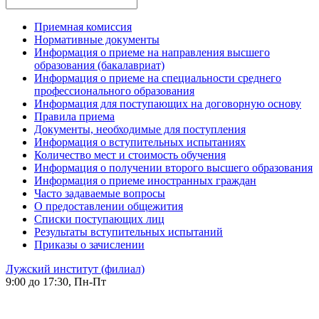
Приемная комиссия
Нормативные документы
Информация о приеме на направления высшего
образования (бакалавриат)
Информация о приеме на специальности среднего
профессионального образования
Информация для поступающих на договорную основу
Правила приема
Документы, необходимые для поступления
Информация о вступительных испытаниях
Количество мест и стоимость обучения
Информация о получении второго высшего образования
Информация о приеме иностранных граждан
Часто задаваемые вопросы
О предоставлении общежития
Списки поступающих лиц
Результаты вступительных испытаний
Приказы о зачислении
Лужский институт (филиал)
9:00 до 17:30, Пн-Пт
-