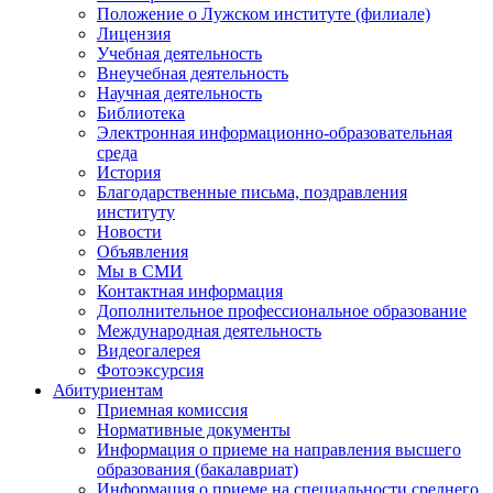
Положение о Лужском институте (филиале)
Лицензия
Учебная деятельность
Внеучебная деятельность
Научная деятельность
Библиотека
Электронная информационно-образовательная
среда
История
Благодарственные письма, поздравления
институту
Новости
Объявления
Мы в СМИ
Контактная информация
Дополнительное профессиональное образование
Международная деятельность
Видеогалерея
Фотоэксурсия
Абитуриентам
Приемная комиссия
Нормативные документы
Информация о приеме на направления высшего
образования (бакалавриат)
Информация о приеме на специальности среднего