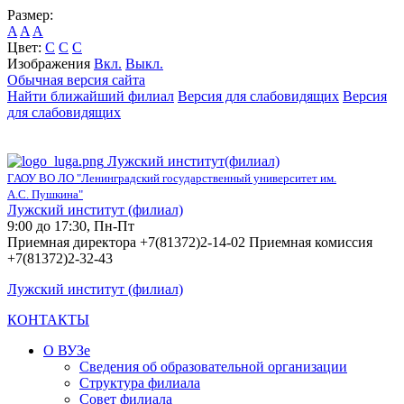
Размер:
A
A
A
Цвет:
C
C
C
Изображения
Вкл.
Выкл.
Обычная версия сайта
Найти ближайший филиал
Версия для слабовидящих
Версия
для слабовидящих
Лужский институт(филиал)
ГАОУ ВО ЛО "Ленинградский государственный университет им.
А.С. Пушкина"
Лужский институт (филиал)
9:00 до 17:30, Пн-Пт
Приемная директора +7(81372)2-14-02 Приемная комиссия
+7(81372)2-32-43
Лужский институт (филиал)
КОНТАКТЫ
О ВУЗе
Сведения об образовательной организации
Структура филиала
Совет филиала