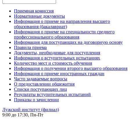
Приемная комиссия
Нормативные документы
Информация о приеме на направления высшего
образования (бакалавриат)
Информация о приеме на специальности среднего
профессионального образования
Информация для поступающих на договорную основу
Правила приема
Документы, необходимые для поступления
Информация о вступительных испытаниях
Количество мест и стоимость обучения
Информация о получении второго высшего образования
Информация о приеме иностранных граждан
Часто задаваемые вопросы
О предоставлении общежития
Списки поступающих лиц
Результаты вступительных испытаний
Приказы о зачислении
Лужский институт (филиал)
9:00 до 17:30, Пн-Пт
-