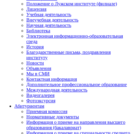
Положение о Лужском институте (филиале)
Лицензия
Учебная деятельность
Внеучебная деятельность
Научная деятельность
Библиотека
Электронная информационно-образовательная
среда
История
Благодарственные письма, поздравления
институту
Новости
Объявления
Мы в СМИ
Контактная информация
Дополнительное профессиональное образование
Международная деятельность
Видеогалерея
Фотоэксурсия
Абитуриентам
Приемная комиссия
Нормативные документы
Информация о приеме на направления высшего
образования (бакалавриат)
Информация о приеме на специальности среднего