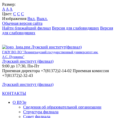
Размер:
A
A
A
Цвет:
C
C
C
Изображения
Вкл.
Выкл.
Обычная версия сайта
Найти ближайший филиал
Версия для слабовидящих
Версия
для слабовидящих
Лужский институт(филиал)
ГАОУ ВО ЛО "Ленинградский государственный университет им.
А.С. Пушкина"
Лужский институт (филиал)
9:00 до 17:30, Пн-Пт
Приемная директора +7(81372)2-14-02 Приемная комиссия
+7(81372)2-32-43
Лужский институт (филиал)
КОНТАКТЫ
О ВУЗе
Сведения об образовательной организации
Структура филиала
Совет филиала