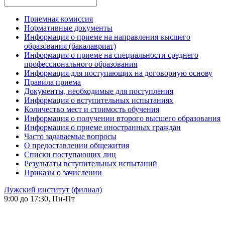
Приемная комиссия
Нормативные документы
Информация о приеме на направления высшего
образования (бакалавриат)
Информация о приеме на специальности среднего
профессионального образования
Информация для поступающих на договорную основу
Правила приема
Документы, необходимые для поступления
Информация о вступительных испытаниях
Количество мест и стоимость обучения
Информация о получении второго высшего образования
Информация о приеме иностранных граждан
Часто задаваемые вопросы
О предоставлении общежития
Списки поступающих лиц
Результаты вступительных испытаний
Приказы о зачислении
Лужский институт (филиал)
9:00 до 17:30, Пн-Пт
-