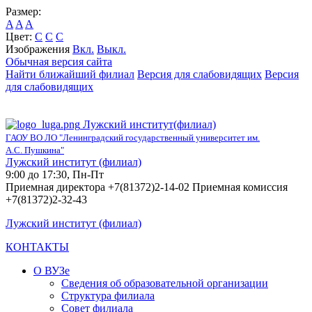
Размер:
A
A
A
Цвет:
C
C
C
Изображения
Вкл.
Выкл.
Обычная версия сайта
Найти ближайший филиал
Версия для слабовидящих
Версия
для слабовидящих
Лужский институт(филиал)
ГАОУ ВО ЛО "Ленинградский государственный университет им.
А.С. Пушкина"
Лужский институт (филиал)
9:00 до 17:30, Пн-Пт
Приемная директора +7(81372)2-14-02 Приемная комиссия
+7(81372)2-32-43
Лужский институт (филиал)
КОНТАКТЫ
О ВУЗе
Сведения об образовательной организации
Структура филиала
Совет филиала