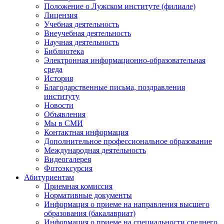
Положение о Лужском институте (филиале)
Лицензия
Учебная деятельность
Внеучебная деятельность
Научная деятельность
Библиотека
Электронная информационно-образовательная
среда
История
Благодарственные письма, поздравления
институту
Новости
Объявления
Мы в СМИ
Контактная информация
Дополнительное профессиональное образование
Международная деятельность
Видеогалерея
Фотоэксурсия
Абитуриентам
Приемная комиссия
Нормативные документы
Информация о приеме на направления высшего
образования (бакалавриат)
Информация о приеме на специальности среднего