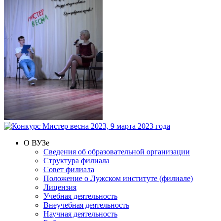
О ВУЗе
Сведения об образовательной организации
Структура филиала
Совет филиала
Положение о Лужском институте (филиале)
Лицензия
Учебная деятельность
Внеучебная деятельность
Научная деятельность