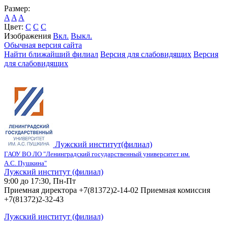
Размер:
A
A
A
Цвет:
C
C
C
Изображения
Вкл.
Выкл.
Обычная версия сайта
Найти ближайший филиал
Версия для слабовидящих
Версия
для слабовидящих
Лужский институт(филиал)
ГАОУ ВО ЛО "Ленинградский государственный университет им.
А.С. Пушкина"
Лужский институт (филиал)
9:00 до 17:30, Пн-Пт
Приемная директора +7(81372)2-14-02 Приемная комиссия
+7(81372)2-32-43
Лужский институт (филиал)