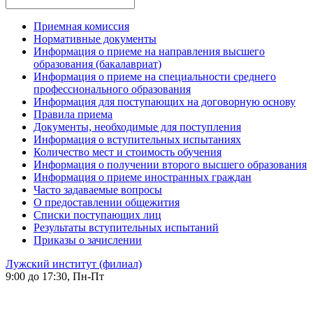
Приемная комиссия
Нормативные документы
Информация о приеме на направления высшего
образования (бакалавриат)
Информация о приеме на специальности среднего
профессионального образования
Информация для поступающих на договорную основу
Правила приема
Документы, необходимые для поступления
Информация о вступительных испытаниях
Количество мест и стоимость обучения
Информация о получении второго высшего образования
Информация о приеме иностранных граждан
Часто задаваемые вопросы
О предоставлении общежития
Списки поступающих лиц
Результаты вступительных испытаний
Приказы о зачислении
Лужский институт (филиал)
9:00 до 17:30, Пн-Пт
-