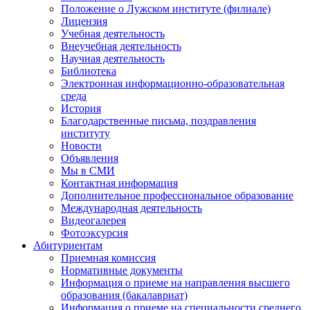
Положение о Лужском институте (филиале)
Лицензия
Учебная деятельность
Внеучебная деятельность
Научная деятельность
Библиотека
Электронная информационно-образовательная
среда
История
Благодарственные письма, поздравления
институту
Новости
Объявления
Мы в СМИ
Контактная информация
Дополнительное профессиональное образование
Международная деятельность
Видеогалерея
Фотоэксурсия
Абитуриентам
Приемная комиссия
Нормативные документы
Информация о приеме на направления высшего
образования (бакалавриат)
Информация о приеме на специальности среднего