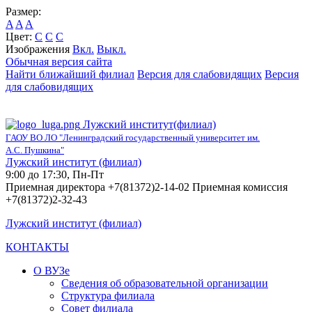
Размер:
A
A
A
Цвет:
C
C
C
Изображения
Вкл.
Выкл.
Обычная версия сайта
Найти ближайший филиал
Версия для слабовидящих
Версия
для слабовидящих
Лужский институт(филиал)
ГАОУ ВО ЛО "Ленинградский государственный университет им.
А.С. Пушкина"
Лужский институт (филиал)
9:00 до 17:30, Пн-Пт
Приемная директора +7(81372)2-14-02 Приемная комиссия
+7(81372)2-32-43
Лужский институт (филиал)
КОНТАКТЫ
О ВУЗе
Сведения об образовательной организации
Структура филиала
Совет филиала