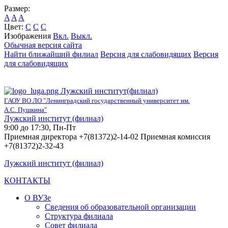
Размер:
A
A
A
Цвет:
C
C
C
Изображения
Вкл.
Выкл.
Обычная версия сайта
Найти ближайший филиал
Версия для слабовидящих
Версия
для слабовидящих
Лужский институт(филиал)
ГАОУ ВО ЛО "Ленинградский государственный университет им.
А.С. Пушкина"
Лужский институт (филиал)
9:00 до 17:30, Пн-Пт
Приемная директора +7(81372)2-14-02 Приемная комиссия
+7(81372)2-32-43
Лужский институт (филиал)
КОНТАКТЫ
О ВУЗе
Сведения об образовательной организации
Структура филиала
Совет филиала