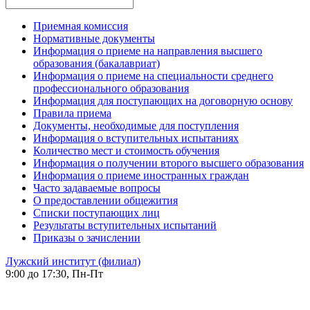
Приемная комиссия
Нормативные документы
Информация о приеме на направления высшего
образования (бакалавриат)
Информация о приеме на специальности среднего
профессионального образования
Информация для поступающих на договорную основу
Правила приема
Документы, необходимые для поступления
Информация о вступительных испытаниях
Количество мест и стоимость обучения
Информация о получении второго высшего образования
Информация о приеме иностранных граждан
Часто задаваемые вопросы
О предоставлении общежития
Списки поступающих лиц
Результаты вступительных испытаний
Приказы о зачислении
Лужский институт (филиал)
9:00 до 17:30, Пн-Пт
-