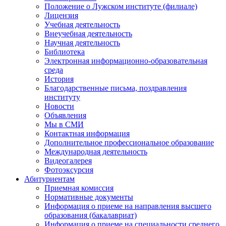
Положение о Лужском институте (филиале)
Лицензия
Учебная деятельность
Внеучебная деятельность
Научная деятельность
Библиотека
Электронная информационно-образовательная
среда
История
Благодарственные письма, поздравления
институту
Новости
Объявления
Мы в СМИ
Контактная информация
Дополнительное профессиональное образование
Международная деятельность
Видеогалерея
Фотоэксурсия
Абитуриентам
Приемная комиссия
Нормативные документы
Информация о приеме на направления высшего
образования (бакалавриат)
Информация о приеме на специальности среднего