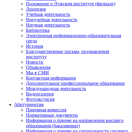
Положение о Лужском институте (филиале)
Лицензия
Учебная деятельность
Внеучебная деятельность
Научная деятельность
Библиотека
Электронная информационно-образовательная
среда
История
Благодарственные письма, поздравления
институту
Новости
Объявления
Мы в СМИ
Контактная информация
Дополнительное профессиональное образование
Международная деятельность
Видеогалерея
Фотоэксурсия
Абитуриентам
Приемная комиссия
Нормативные документы
Информация о приеме на направления высшего
образования (бакалавриат)
Информация о приеме на специальности среднего