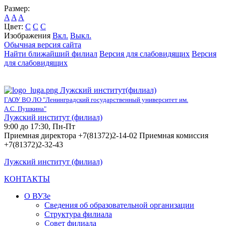
Размер:
A
A
A
Цвет:
C
C
C
Изображения
Вкл.
Выкл.
Обычная версия сайта
Найти ближайший филиал
Версия для слабовидящих
Версия
для слабовидящих
Лужский институт(филиал)
ГАОУ ВО ЛО "Ленинградский государственный университет им.
А.С. Пушкина"
Лужский институт (филиал)
9:00 до 17:30, Пн-Пт
Приемная директора +7(81372)2-14-02 Приемная комиссия
+7(81372)2-32-43
Лужский институт (филиал)
КОНТАКТЫ
О ВУЗе
Сведения об образовательной организации
Структура филиала
Совет филиала