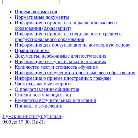
Приемная комиссия
Нормативные документы
Информация о приеме на направления высшего
образования (бакалавриат)
Информация о приеме на специальности среднего
профессионального образования
Информация для поступающих на договорную основу
Правила приема
Документы, необходимые для поступления
Информация о вступительных испытаниях
Количество мест и стоимость обучения
Информация о получении второго высшего образования
Информация о приеме иностранных граждан
Часто задаваемые вопросы
О предоставлении общежития
Списки поступающих лиц
Результаты вступительных испытаний
Приказы о зачислении
Лужский институт (филиал)
9:00 до 17:30, Пн-Пт
-