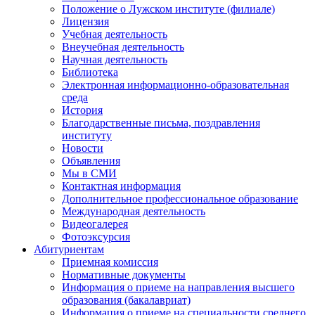
Положение о Лужском институте (филиале)
Лицензия
Учебная деятельность
Внеучебная деятельность
Научная деятельность
Библиотека
Электронная информационно-образовательная
среда
История
Благодарственные письма, поздравления
институту
Новости
Объявления
Мы в СМИ
Контактная информация
Дополнительное профессиональное образование
Международная деятельность
Видеогалерея
Фотоэксурсия
Абитуриентам
Приемная комиссия
Нормативные документы
Информация о приеме на направления высшего
образования (бакалавриат)
Информация о приеме на специальности среднего