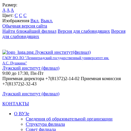
Размер:
A
A
A
Цвет:
C
C
C
Изображения
Вкл.
Выкл.
Обычная версия сайта
Найти ближайший филиал
Версия для слабовидящих
Версия
для слабовидящих
Лужский институт(филиал)
ГАОУ ВО ЛО "Ленинградский государственный университет им.
А.С. Пушкина"
Лужский институт (филиал)
9:00 до 17:30, Пн-Пт
Приемная директора +7(81372)2-14-02 Приемная комиссия
+7(81372)2-32-43
Лужский институт (филиал)
КОНТАКТЫ
О ВУЗе
Сведения об образовательной организации
Структура филиала
Совет филиала