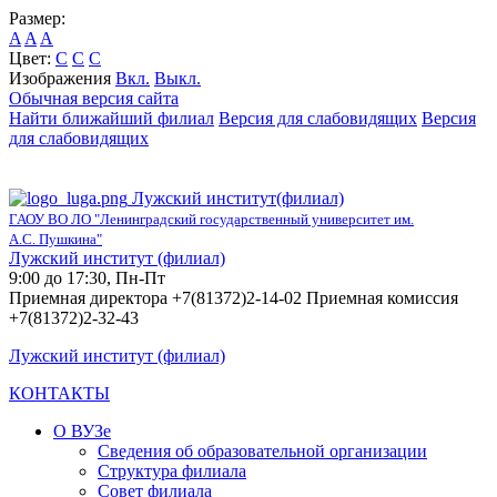
Размер:
A
A
A
Цвет:
C
C
C
Изображения
Вкл.
Выкл.
Обычная версия сайта
Найти ближайший филиал
Версия для слабовидящих
Версия
для слабовидящих
Лужский институт(филиал)
ГАОУ ВО ЛО "Ленинградский государственный университет им.
А.С. Пушкина"
Лужский институт (филиал)
9:00 до 17:30, Пн-Пт
Приемная директора +7(81372)2-14-02 Приемная комиссия
+7(81372)2-32-43
Лужский институт (филиал)
КОНТАКТЫ
О ВУЗе
Сведения об образовательной организации
Структура филиала
Совет филиала