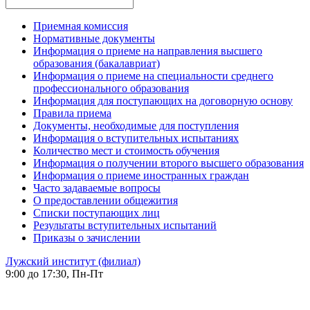
Приемная комиссия
Нормативные документы
Информация о приеме на направления высшего
образования (бакалавриат)
Информация о приеме на специальности среднего
профессионального образования
Информация для поступающих на договорную основу
Правила приема
Документы, необходимые для поступления
Информация о вступительных испытаниях
Количество мест и стоимость обучения
Информация о получении второго высшего образования
Информация о приеме иностранных граждан
Часто задаваемые вопросы
О предоставлении общежития
Списки поступающих лиц
Результаты вступительных испытаний
Приказы о зачислении
Лужский институт (филиал)
9:00 до 17:30, Пн-Пт
-