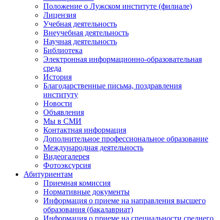
Положение о Лужском институте (филиале)
Лицензия
Учебная деятельность
Внеучебная деятельность
Научная деятельность
Библиотека
Электронная информационно-образовательная
среда
История
Благодарственные письма, поздравления
институту
Новости
Объявления
Мы в СМИ
Контактная информация
Дополнительное профессиональное образование
Международная деятельность
Видеогалерея
Фотоэксурсия
Абитуриентам
Приемная комиссия
Нормативные документы
Информация о приеме на направления высшего
образования (бакалавриат)
Информация о приеме на специальности среднего