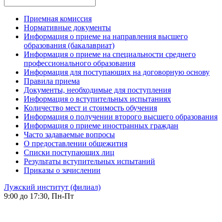
Приемная комиссия
Нормативные документы
Информация о приеме на направления высшего
образования (бакалавриат)
Информация о приеме на специальности среднего
профессионального образования
Информация для поступающих на договорную основу
Правила приема
Документы, необходимые для поступления
Информация о вступительных испытаниях
Количество мест и стоимость обучения
Информация о получении второго высшего образования
Информация о приеме иностранных граждан
Часто задаваемые вопросы
О предоставлении общежития
Списки поступающих лиц
Результаты вступительных испытаний
Приказы о зачислении
Лужский институт (филиал)
9:00 до 17:30, Пн-Пт
-