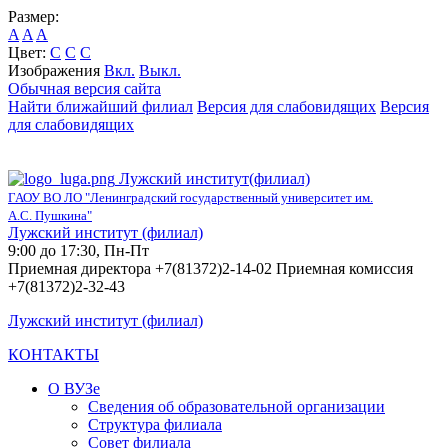
Размер:
A
A
A
Цвет:
C
C
C
Изображения
Вкл.
Выкл.
Обычная версия сайта
Найти ближайший филиал
Версия для слабовидящих
Версия
для слабовидящих
Лужский институт(филиал)
ГАОУ ВО ЛО "Ленинградский государственный университет им.
А.С. Пушкина"
Лужский институт (филиал)
9:00 до 17:30, Пн-Пт
Приемная директора +7(81372)2-14-02 Приемная комиссия
+7(81372)2-32-43
Лужский институт (филиал)
КОНТАКТЫ
О ВУЗе
Сведения об образовательной организации
Структура филиала
Совет филиала