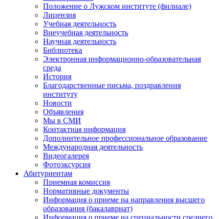
Положение о Лужском институте (филиале)
Лицензия
Учебная деятельность
Внеучебная деятельность
Научная деятельность
Библиотека
Электронная информационно-образовательная
среда
История
Благодарственные письма, поздравления
институту
Новости
Объявления
Мы в СМИ
Контактная информация
Дополнительное профессиональное образование
Международная деятельность
Видеогалерея
Фотоэксурсия
Абитуриентам
Приемная комиссия
Нормативные документы
Информация о приеме на направления высшего
образования (бакалавриат)
Информация о приеме на специальности среднего