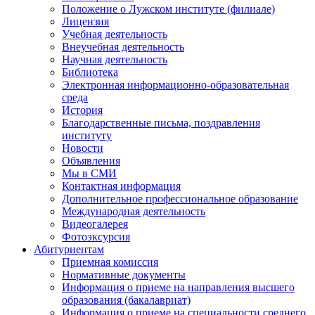
Положение о Лужском институте (филиале)
Лицензия
Учебная деятельность
Внеучебная деятельность
Научная деятельность
Библиотека
Электронная информационно-образовательная
среда
История
Благодарственные письма, поздравления
институту
Новости
Объявления
Мы в СМИ
Контактная информация
Дополнительное профессиональное образование
Международная деятельность
Видеогалерея
Фотоэксурсия
Абитуриентам
Приемная комиссия
Нормативные документы
Информация о приеме на направления высшего
образования (бакалавриат)
Информация о приеме на специальности среднего