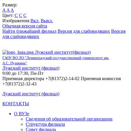
Размер:
A
A
A
Цвет:
C
C
C
Изображения
Вкл.
Выкл.
Обычная версия сайта
Найти ближайший филиал
Версия для слабовидящих
Версия
для слабовидящих
Лужский институт(филиал)
ГАОУ ВО ЛО "Ленинградский государственный университет им.
А.С. Пушкина"
Лужский институт (филиал)
9:00 до 17:30, Пн-Пт
Приемная директора +7(81372)2-14-02 Приемная комиссия
+7(81372)2-32-43
Лужский институт (филиал)
КОНТАКТЫ
О ВУЗе
Сведения об образовательной организации
Структура филиала
Совет филиала