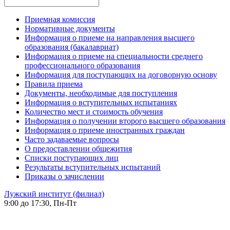
Приемная комиссия
Нормативные документы
Информация о приеме на направления высшего
образования (бакалавриат)
Информация о приеме на специальности среднего
профессионального образования
Информация для поступающих на договорную основу
Правила приема
Документы, необходимые для поступления
Информация о вступительных испытаниях
Количество мест и стоимость обучения
Информация о получении второго высшего образования
Информация о приеме иностранных граждан
Часто задаваемые вопросы
О предоставлении общежития
Списки поступающих лиц
Результаты вступительных испытаний
Приказы о зачислении
Лужский институт (филиал)
9:00 до 17:30, Пн-Пт
-