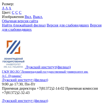
Размер:
A
A
A
Цвет:
C
C
C
Изображения
Вкл.
Выкл.
Обычная версия сайта
Найти ближайший филиал
Версия для слабовидящих
Версия
для слабовидящих
Лужский институт(филиал)
ГАОУ ВО ЛО "Ленинградский государственный университет им.
А.С. Пушкина"
Лужский институт (филиал)
9:00 до 17:30, Пн-Пт
Приемная директора +7(81372)2-14-02 Приемная комиссия
+7(81372)2-32-43
Лужский институт (филиал)