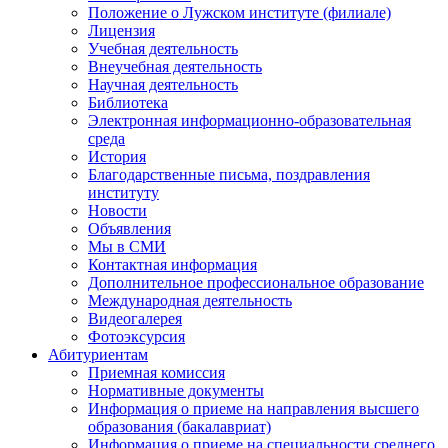
Положение о Лужском институте (филиале)
Лицензия
Учебная деятельность
Внеучебная деятельность
Научная деятельность
Библиотека
Электронная информационно-образовательная
среда
История
Благодарственные письма, поздравления
институту
Новости
Объявления
Мы в СМИ
Контактная информация
Дополнительное профессиональное образование
Международная деятельность
Видеогалерея
Фотоэксурсия
Абитуриентам
Приемная комиссия
Нормативные документы
Информация о приеме на направления высшего
образования (бакалавриат)
Информация о приеме на специальности среднего