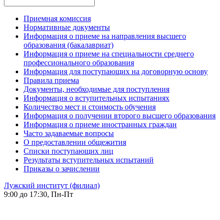
Приемная комиссия
Нормативные документы
Информация о приеме на направления высшего
образования (бакалавриат)
Информация о приеме на специальности среднего
профессионального образования
Информация для поступающих на договорную основу
Правила приема
Документы, необходимые для поступления
Информация о вступительных испытаниях
Количество мест и стоимость обучения
Информация о получении второго высшего образования
Информация о приеме иностранных граждан
Часто задаваемые вопросы
О предоставлении общежития
Списки поступающих лиц
Результаты вступительных испытаний
Приказы о зачислении
Лужский институт (филиал)
9:00 до 17:30, Пн-Пт
-