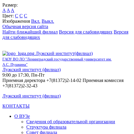
Размер:
A
A
A
Цвет:
C
C
C
Изображения
Вкл.
Выкл.
Обычная версия сайта
Найти ближайший филиал
Версия для слабовидящих
Версия
для слабовидящих
Лужский институт(филиал)
ГАОУ ВО ЛО "Ленинградский государственный университет им.
А.С. Пушкина"
Лужский институт (филиал)
9:00 до 17:30, Пн-Пт
Приемная директора +7(81372)2-14-02 Приемная комиссия
+7(81372)2-32-43
Лужский институт (филиал)
КОНТАКТЫ
О ВУЗе
Сведения об образовательной организации
Структура филиала
Совет филиала