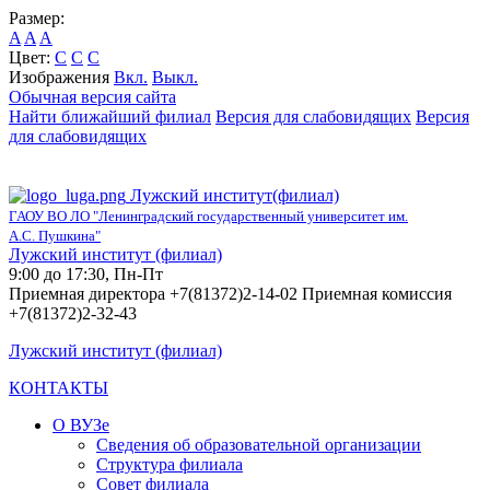
Размер:
A
A
A
Цвет:
C
C
C
Изображения
Вкл.
Выкл.
Обычная версия сайта
Найти ближайший филиал
Версия для слабовидящих
Версия
для слабовидящих
Лужский институт(филиал)
ГАОУ ВО ЛО "Ленинградский государственный университет им.
А.С. Пушкина"
Лужский институт (филиал)
9:00 до 17:30, Пн-Пт
Приемная директора +7(81372)2-14-02 Приемная комиссия
+7(81372)2-32-43
Лужский институт (филиал)
КОНТАКТЫ
О ВУЗе
Сведения об образовательной организации
Структура филиала
Совет филиала