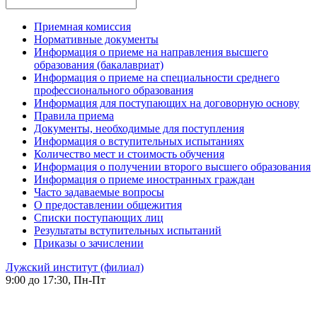
Приемная комиссия
Нормативные документы
Информация о приеме на направления высшего
образования (бакалавриат)
Информация о приеме на специальности среднего
профессионального образования
Информация для поступающих на договорную основу
Правила приема
Документы, необходимые для поступления
Информация о вступительных испытаниях
Количество мест и стоимость обучения
Информация о получении второго высшего образования
Информация о приеме иностранных граждан
Часто задаваемые вопросы
О предоставлении общежития
Списки поступающих лиц
Результаты вступительных испытаний
Приказы о зачислении
Лужский институт (филиал)
9:00 до 17:30, Пн-Пт
-