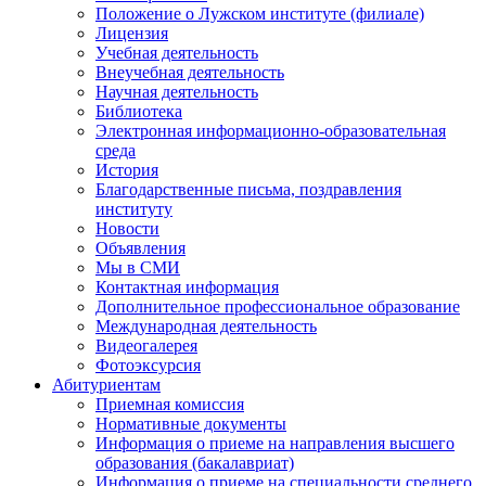
Положение о Лужском институте (филиале)
Лицензия
Учебная деятельность
Внеучебная деятельность
Научная деятельность
Библиотека
Электронная информационно-образовательная
среда
История
Благодарственные письма, поздравления
институту
Новости
Объявления
Мы в СМИ
Контактная информация
Дополнительное профессиональное образование
Международная деятельность
Видеогалерея
Фотоэксурсия
Абитуриентам
Приемная комиссия
Нормативные документы
Информация о приеме на направления высшего
образования (бакалавриат)
Информация о приеме на специальности среднего