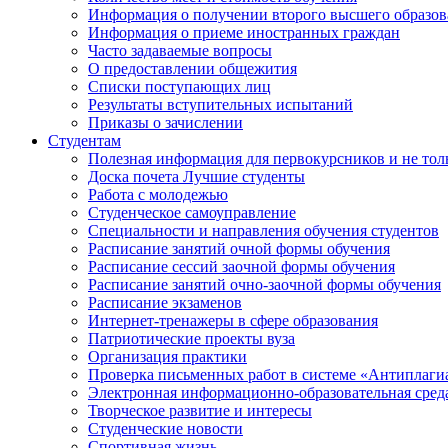
Информация о получении второго высшего образов
Информация о приеме иностранных граждан
Часто задаваемые вопросы
О предоставлении общежития
Списки поступающих лиц
Результаты вступительных испытаний
Приказы о зачислении
Студентам
Полезная информация для первокурсников и не тол
Доска почета Лучшие студенты
Работа с молодежью
Студенческое самоуправление
Специальности и направления обучения студентов
Расписание занятий очной формы обучения
Расписание сессий заочной формы обучения
Расписание занятий очно-заочной формы обучения
Расписание экзаменов
Интернет-тренажеры в сфере образования
Патриотические проекты вуза
Организация практики
Проверка письменных работ в системе «Антиплаги
Электронная информационно-образовательная сред
Творческое развитие и интересы
Студенческие новости
Спортивная жизнь