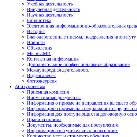
Учебная деятельность
Внеучебная деятельность
Научная деятельность
Библиотека
Электронная информационно-образовательная сред
История
Благодарственные письма, поздравления институту
Новости
Объявления
Мы в СМИ
Контактная информация
Дополнительное профессиональное образование
Международная деятельность
Видеогалерея
Фотоэксурсия
Абитуриентам
Приемная комиссия
Нормативные документы
Информация о приеме на направления высшего обра
Информация о приеме на специальности среднего 
Информация для поступающих на договорную осно
Правила приема
Документы, необходимые для поступления
Информация о вступительных испытаниях
Количество мест и стоимость обучения