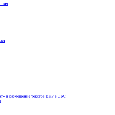
ания
ько
ат» и размещение текстов ВКР в ЭБС
а