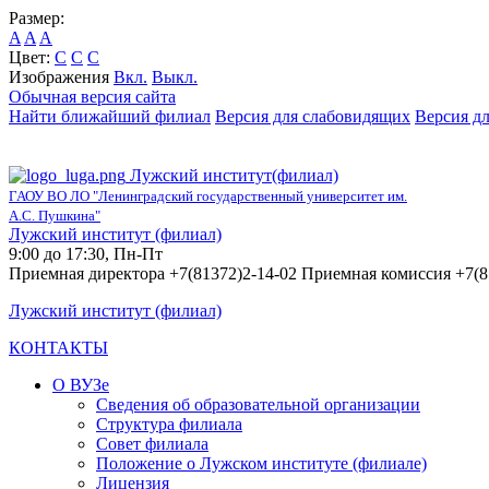
Размер:
A
A
A
Цвет:
C
C
C
Изображения
Вкл.
Выкл.
Обычная версия сайта
Найти ближайший филиал
Версия для слабовидящих
Версия д
Лужский институт(филиал)
ГАОУ ВО ЛО "Ленинградский государственный университет им.
А.С. Пушкина"
Лужский институт (филиал)
9:00 до 17:30, Пн-Пт
Приемная директора +7(81372)2-14-02 Приемная комиссия +7(8
Лужский институт (филиал)
КОНТАКТЫ
О ВУЗе
Сведения об образовательной организации
Структура филиала
Совет филиала
Положение о Лужском институте (филиале)
Лицензия