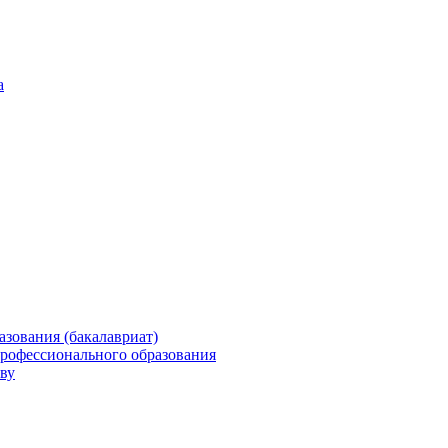
а
зования (бакалавриат)
профессионального образования
ву