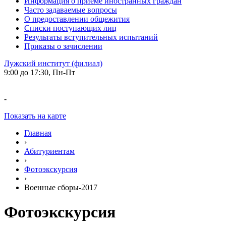
Информация о приеме иностранных граждан
Часто задаваемые вопросы
О предоставлении общежития
Списки поступающих лиц
Результаты вступительных испытаний
Приказы о зачислении
Лужский институт (филиал)
9:00 до 17:30, Пн-Пт
-
Показать на карте
Главная
›
Абитуриентам
›
Фотоэкскурсия
›
Военные сборы-2017
Фотоэкскурсия