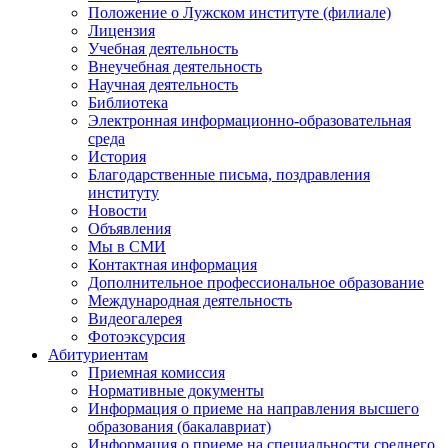
Положение о Лужском институте (филиале)
Лицензия
Учебная деятельность
Внеучебная деятельность
Научная деятельность
Библиотека
Электронная информационно-образовательная
среда
История
Благодарственные письма, поздравления
институту
Новости
Объявления
Мы в СМИ
Контактная информация
Дополнительное профессиональное образование
Международная деятельность
Видеогалерея
Фотоэксурсия
Абитуриентам
Приемная комиссия
Нормативные документы
Информация о приеме на направления высшего
образования (бакалавриат)
Информация о приеме на специальности среднего