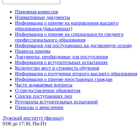
Приемная комиссия
Нормативные документы
Информация о приеме на направления высшего
образования (бакалавриат)
Информация о приеме на специальности среднего
профессионального образования
Информация для поступающих на договорную основу
Правила приема
Документы, необходимые для поступления
Информация о вступительных испытаниях
Количество мест и стоимость обучения
Информация о получении второго высшего образования
Информация о приеме иностранных граждан
Часто задаваемые вопросы
О предоставлении общежития
Списки поступающих лиц
Результаты вступительных испытаний
Приказы о зачислении
Лужский институт (филиал)
9:00 до 17:30, Пн-Пт
-