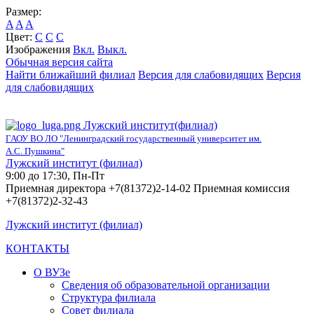
Размер:
A
A
A
Цвет:
C
C
C
Изображения
Вкл.
Выкл.
Обычная версия сайта
Найти ближайший филиал
Версия для слабовидящих
Версия
для слабовидящих
Лужский институт(филиал)
ГАОУ ВО ЛО "Ленинградский государственный университет им.
А.С. Пушкина"
Лужский институт (филиал)
9:00 до 17:30, Пн-Пт
Приемная директора +7(81372)2-14-02 Приемная комиссия
+7(81372)2-32-43
Лужский институт (филиал)
КОНТАКТЫ
О ВУЗе
Сведения об образовательной организации
Структура филиала
Совет филиала