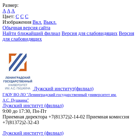
Размер:
A
A
A
Цвет:
C
C
C
Изображения
Вкл.
Выкл.
Обычная версия сайта
Найти ближайший филиал
Версия для слабовидящих
Версия
для слабовидящих
Лужский институт(филиал)
ГАОУ ВО ЛО "Ленинградский государственный университет им.
А.С. Пушкина"
Лужский институт (филиал)
9:00 до 17:30, Пн-Пт
Приемная директора +7(81372)2-14-02 Приемная комиссия
+7(81372)2-32-43
Лужский институт (филиал)