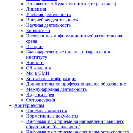
Положение о Лужском институте (филиале)
Лицензия
Учебная деятельность
Внеучебная деятельность
Научная деятельность
Библиотека
Электронная информационно-образовательная
среда
История
Благодарственные письма, поздравления
институту
Новости
Объявления
Мы в СМИ
Контактная информация
Дополнительное профессиональное образование
Международная деятельность
Видеогалерея
Фотоэксурсия
Абитуриентам
Приемная комиссия
Нормативные документы
Информация о приеме на направления высшего
образования (бакалавриат)
Информация о приеме на специальности среднего