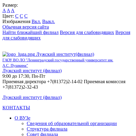
Размер:
A
A
A
Цвет:
C
C
C
Изображения
Вкл.
Выкл.
Обычная версия сайта
Найти ближайший филиал
Версия для слабовидящих
Версия
для слабовидящих
Лужский институт(филиал)
ГАОУ ВО ЛО "Ленинградский государственный университет им.
А.С. Пушкина"
Лужский институт (филиал)
9:00 до 17:30, Пн-Пт
Приемная директора +7(81372)2-14-02 Приемная комиссия
+7(81372)2-32-43
Лужский институт (филиал)
КОНТАКТЫ
О ВУЗе
Сведения об образовательной организации
Структура филиала
Совет филиала