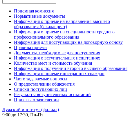
Приемная комиссия
Нормативные документы
Информация о приеме на направления высшего
образования (бакалавриат)
Информация о приеме на специальности среднего
профессионального образования
Информация для поступающих на договорную основу
Правила приема
Документы, необходимые для поступления
Информация о вступительных испытаниях
Количество мест и стоимость обучения
Информация о получении второго высшего образования
Информация о приеме иностранных граждан
Часто задаваемые вопросы
О предоставлении общежития
Списки поступающих лиц
Результаты вступительных испытаний
Приказы о зачислении
Лужский институт (филиал)
9:00 до 17:30, Пн-Пт
-