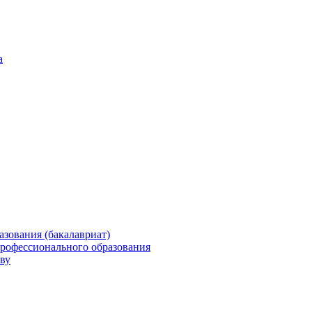
а
зования (бакалавриат)
профессионального образования
ву