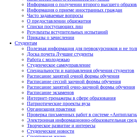
Информация о получении второго высшего образов
Информация о приеме иностранных граждан
Часто задаваемые вопросы
О предоставлении общежития
Списки поступающих лиц
Результаты вступительных испытаний
Приказы о зачислении
Студентам
Полезная информация для первокурсников и не тол
Доска почета Лучшие студенты
Работа с молодежью
Студенческое самоуправление
Специальности и направления обучения студентов
Расписание занятий очной формы обучения
Расписание сессий заочной формы обучения
Расписание занятий очно-заочной формы обучения
Расписание экзаменов
Интернет-тренажеры в сфере образования
Патриотические проекты вуза
Организация практики
Проверка письменных работ в системе «Антиплаги
Электронная информационно-образовательная сред
Творческое развитие и интересы
Студенческие новости
Спортивная жизнь