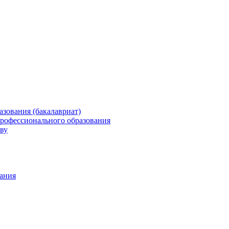
зования (бакалавриат)
профессионального образования
ву
ания