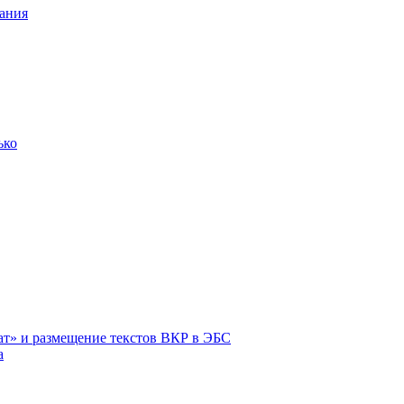
ания
ько
ат» и размещение текстов ВКР в ЭБС
а