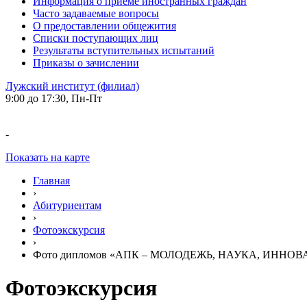
Информация о приеме иностранных граждан
Часто задаваемые вопросы
О предоставлении общежития
Списки поступающих лиц
Результаты вступительных испытаний
Приказы о зачислении
Лужский институт (филиал)
9:00 до 17:30, Пн-Пт
-
Показать на карте
Главная
›
Абитуриентам
›
Фотоэкскурсия
›
Фото дипломов «АПК – МОЛОДЕЖЬ, НАУКА, ИННО
Фотоэкскурсия