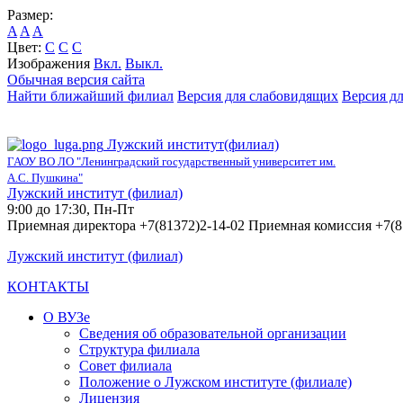
Размер:
A
A
A
Цвет:
C
C
C
Изображения
Вкл.
Выкл.
Обычная версия сайта
Найти ближайший филиал
Версия для слабовидящих
Версия д
Лужский институт(филиал)
ГАОУ ВО ЛО "Ленинградский государственный университет им.
А.С. Пушкина"
Лужский институт (филиал)
9:00 до 17:30, Пн-Пт
Приемная директора +7(81372)2-14-02 Приемная комиссия +7(8
Лужский институт (филиал)
КОНТАКТЫ
О ВУЗе
Сведения об образовательной организации
Структура филиала
Совет филиала
Положение о Лужском институте (филиале)
Лицензия