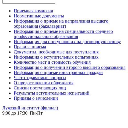
Приемная комиссия
Нормативные документы
Информация о приеме на направления высшего
образования (бакалавриат)
Информация о приеме на специальности среднего
профессионального образования
Информация для поступающих на договорную основу
Правила приема
Документы, необходимые для поступления
Информация о вступительных испытаниях
Количество мест и стоимость обучения
Информация о получении второго высшего образования
Информация о приеме иностранных граждан
Часто задаваемые вопросы
О предоставлении общежития
Списки поступающих лиц
Результаты вступительных испытаний
Приказы о зачислении
Лужский институт (филиал)
9:00 до 17:30, Пн-Пт
-