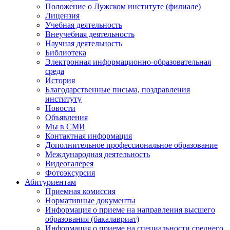
Положение о Лужском институте (филиале)
Лицензия
Учебная деятельность
Внеучебная деятельность
Научная деятельность
Библиотека
Электронная информационно-образовательная
среда
История
Благодарственные письма, поздравления
институту
Новости
Объявления
Мы в СМИ
Контактная информация
Дополнительное профессиональное образование
Международная деятельность
Видеогалерея
Фотоэксурсия
Абитуриентам
Приемная комиссия
Нормативные документы
Информация о приеме на направления высшего
образования (бакалавриат)
Информация о приеме на специальности среднего