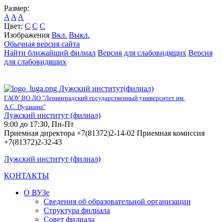
Размер:
A
A
A
Цвет:
C
C
C
Изображения
Вкл.
Выкл.
Обычная версия сайта
Найти ближайший филиал
Версия для слабовидящих
Версия
для слабовидящих
Лужский институт(филиал)
ГАОУ ВО ЛО "Ленинградский государственный университет им.
А.С. Пушкина"
Лужский институт (филиал)
9:00 до 17:30, Пн-Пт
Приемная директора +7(81372)2-14-02 Приемная комиссия
+7(81372)2-32-43
Лужский институт (филиал)
КОНТАКТЫ
О ВУЗе
Сведения об образовательной организации
Структура филиала
Совет филиала