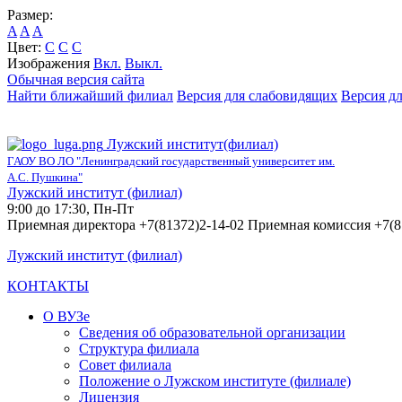
Размер:
A
A
A
Цвет:
C
C
C
Изображения
Вкл.
Выкл.
Обычная версия сайта
Найти ближайший филиал
Версия для слабовидящих
Версия д
Лужский институт(филиал)
ГАОУ ВО ЛО "Ленинградский государственный университет им.
А.С. Пушкина"
Лужский институт (филиал)
9:00 до 17:30, Пн-Пт
Приемная директора +7(81372)2-14-02 Приемная комиссия +7(8
Лужский институт (филиал)
КОНТАКТЫ
О ВУЗе
Сведения об образовательной организации
Структура филиала
Совет филиала
Положение о Лужском институте (филиале)
Лицензия