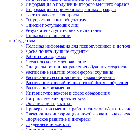
Информация о получении второго высшего образов
Информация о приеме иностранных граждан
Часто задаваемые вопросы
О предоставлении общежития
Списки поступающих лиц
Результаты вступительных испытаний
Приказы о зачислении
Студентам
Полезная информация для первокурсников и не тол
Доска почета Лучшие студенты
Работа с молодежью
Студенческое самоуправление
Специальности и направления обучения студентов
Расписание занятий очной формы обучения
Расписание сессий заочной формы обучения
Расписание занятий очно-заочной формы обучения
Расписание экзаменов
Интернет-тренажеры в сфере образования
Патриотические проекты вуза
Организация практики
Проверка письменных работ в системе «Антиплаги
Электронная информационно-образовательная сред
Творческое развитие и интересы
Студенческие новости
Спортивная жизнь