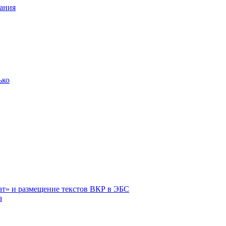
ания
ько
ат» и размещение текстов ВКР в ЭБС
а