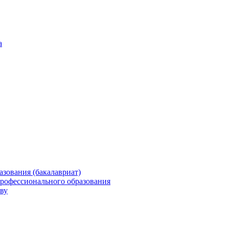
а
зования (бакалавриат)
профессионального образования
ву