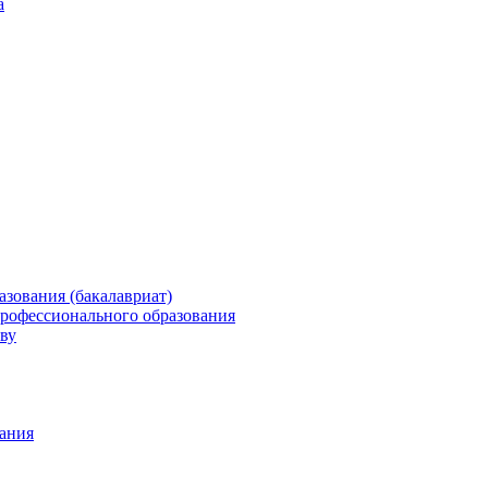
а
зования (бакалавриат)
профессионального образования
ву
ания