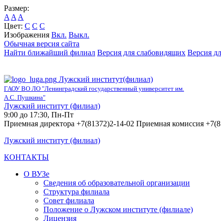
Размер:
A
A
A
Цвет:
C
C
C
Изображения
Вкл.
Выкл.
Обычная версия сайта
Найти ближайший филиал
Версия для слабовидящих
Версия д
Лужский институт(филиал)
ГАОУ ВО ЛО "Ленинградский государственный университет им.
А.С. Пушкина"
Лужский институт (филиал)
9:00 до 17:30, Пн-Пт
Приемная директора +7(81372)2-14-02 Приемная комиссия +7(8
Лужский институт (филиал)
КОНТАКТЫ
О ВУЗе
Сведения об образовательной организации
Структура филиала
Совет филиала
Положение о Лужском институте (филиале)
Лицензия