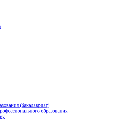
а
зования (бакалавриат)
профессионального образования
ву