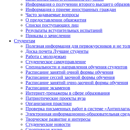
Информация о получении второго высшего образов
Информация о приеме иностранных граждан
Часто задаваемые вопросы
О предоставлении общежития
Списки поступающих лиц
Результаты вступительных испытаний
Приказы о зачислении
Студентам
Полезная информация для первокурсников и не тол
Доска почета Лучшие студенты
Работа с молодежью
Студенческое самоуправление
Специальности и направления обучения студентов
Расписание занятий очной формы обучения
Расписание сессий заочной формы обучения
Расписание занятий очно-заочной формы обучения
Расписание экзаменов
Интернет-тренажеры в сфере образования
Патриотические проекты вуза
Организация практики
Проверка письменных работ в системе «Антиплаги
Электронная информационно-образовательная сред
Творческое развитие и интересы
Студенческие новости
Спортивная жизнь