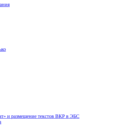
ания
ько
ат» и размещение текстов ВКР в ЭБС
а