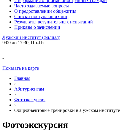
Информация о приеме иностранных граждан
Часто задаваемые вопросы
О предоставлении общежития
Списки поступающих лиц
Результаты вступительных испытаний
Приказы о зачислении
Лужский институт (филиал)
9:00 до 17:30, Пн-Пт
-
Показать на карте
Главная
›
Абитуриентам
›
Фотоэкскурсия
›
Общеобъектовые тренировки в Лужском институте
Фотоэкскурсия