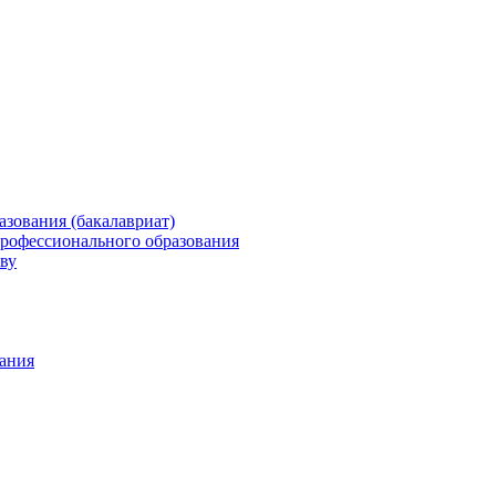
зования (бакалавриат)
профессионального образования
ву
ания