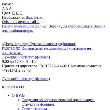
Размер:
A
A
A
Цвет:
C
C
C
Изображения
Вкл.
Выкл.
Обычная версия сайта
Найти ближайший филиал
Версия для слабовидящих
Версия
для слабовидящих
Лужский институт(филиал)
ГАОУ ВО ЛО "Ленинградский государственный университет им.
А.С. Пушкина"
Лужский институт (филиал)
9:00 до 17:30, Пн-Пт
Приемная директора +7(81372)2-14-02 Приемная комиссия
+7(81372)2-32-43
Лужский институт (филиал)
КОНТАКТЫ
О ВУЗе
Сведения об образовательной организации
Структура филиала
Совет филиала