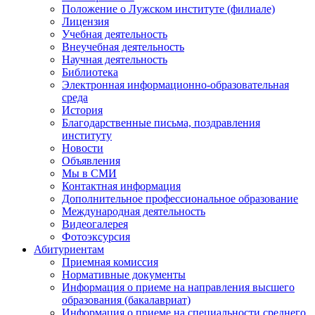
Положение о Лужском институте (филиале)
Лицензия
Учебная деятельность
Внеучебная деятельность
Научная деятельность
Библиотека
Электронная информационно-образовательная
среда
История
Благодарственные письма, поздравления
институту
Новости
Объявления
Мы в СМИ
Контактная информация
Дополнительное профессиональное образование
Международная деятельность
Видеогалерея
Фотоэксурсия
Абитуриентам
Приемная комиссия
Нормативные документы
Информация о приеме на направления высшего
образования (бакалавриат)
Информация о приеме на специальности среднего