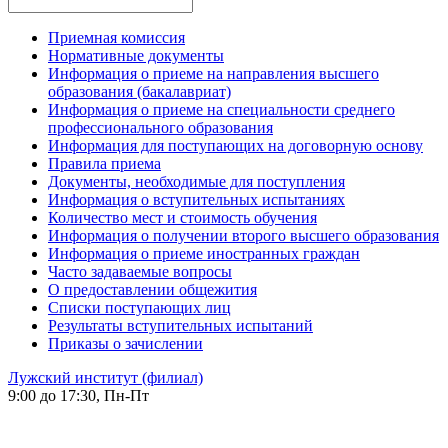
Приемная комиссия
Нормативные документы
Информация о приеме на направления высшего
образования (бакалавриат)
Информация о приеме на специальности среднего
профессионального образования
Информация для поступающих на договорную основу
Правила приема
Документы, необходимые для поступления
Информация о вступительных испытаниях
Количество мест и стоимость обучения
Информация о получении второго высшего образования
Информация о приеме иностранных граждан
Часто задаваемые вопросы
О предоставлении общежития
Списки поступающих лиц
Результаты вступительных испытаний
Приказы о зачислении
Лужский институт (филиал)
9:00 до 17:30, Пн-Пт
-