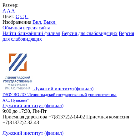
Размер:
A
A
A
Цвет:
C
C
C
Изображения
Вкл.
Выкл.
Обычная версия сайта
Найти ближайший филиал
Версия для слабовидящих
Версия
для слабовидящих
Лужский институт(филиал)
ГАОУ ВО ЛО "Ленинградский государственный университет им.
А.С. Пушкина"
Лужский институт (филиал)
9:00 до 17:30, Пн-Пт
Приемная директора +7(81372)2-14-02 Приемная комиссия
+7(81372)2-32-43
Лужский институт (филиал)