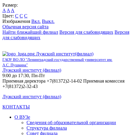
Размер:
A
A
A
Цвет:
C
C
C
Изображения
Вкл.
Выкл.
Обычная версия сайта
Найти ближайший филиал
Версия для слабовидящих
Версия
для слабовидящих
Лужский институт(филиал)
ГАОУ ВО ЛО "Ленинградский государственный университет им.
А.С. Пушкина"
Лужский институт (филиал)
9:00 до 17:30, Пн-Пт
Приемная директора +7(81372)2-14-02 Приемная комиссия
+7(81372)2-32-43
Лужский институт (филиал)
КОНТАКТЫ
О ВУЗе
Сведения об образовательной организации
Структура филиала
Совет филиала