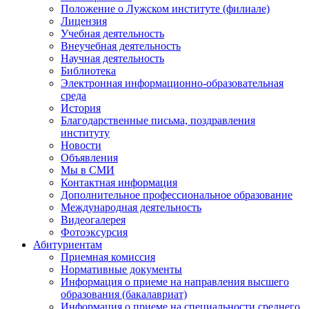
Положение о Лужском институте (филиале)
Лицензия
Учебная деятельность
Внеучебная деятельность
Научная деятельность
Библиотека
Электронная информационно-образовательная
среда
История
Благодарственные письма, поздравления
институту
Новости
Объявления
Мы в СМИ
Контактная информация
Дополнительное профессиональное образование
Международная деятельность
Видеогалерея
Фотоэксурсия
Абитуриентам
Приемная комиссия
Нормативные документы
Информация о приеме на направления высшего
образования (бакалавриат)
Информация о приеме на специальности среднего