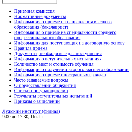
Приемная комиссия
Нормативные документы
Информация о приеме на направления высшего
образования (бакалавриат)
Информация о приеме на специальности среднего
профессионального образования
Информация для поступающих на договорную основу
Правила приема
Документы, необходимые для поступления
Информация о вступительных испытаниях
Количество мест и стоимость обучения
Информация о получении второго высшего образования
Информация о приеме иностранных граждан
Часто задаваемые вопросы
О предоставлении общежития
Списки поступающих лиц
Результаты вступительных испытаний
Приказы о зачислении
Лужский институт (филиал)
9:00 до 17:30, Пн-Пт
-