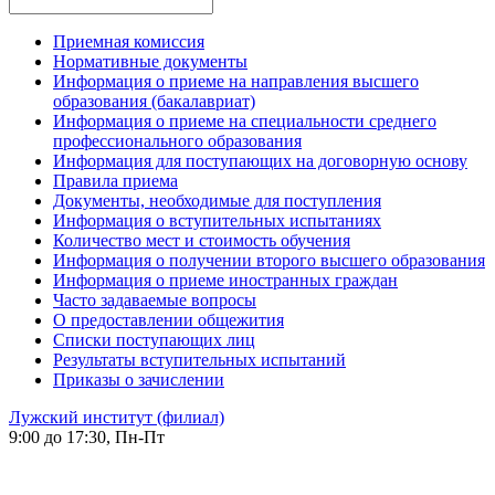
Приемная комиссия
Нормативные документы
Информация о приеме на направления высшего
образования (бакалавриат)
Информация о приеме на специальности среднего
профессионального образования
Информация для поступающих на договорную основу
Правила приема
Документы, необходимые для поступления
Информация о вступительных испытаниях
Количество мест и стоимость обучения
Информация о получении второго высшего образования
Информация о приеме иностранных граждан
Часто задаваемые вопросы
О предоставлении общежития
Списки поступающих лиц
Результаты вступительных испытаний
Приказы о зачислении
Лужский институт (филиал)
9:00 до 17:30, Пн-Пт
-