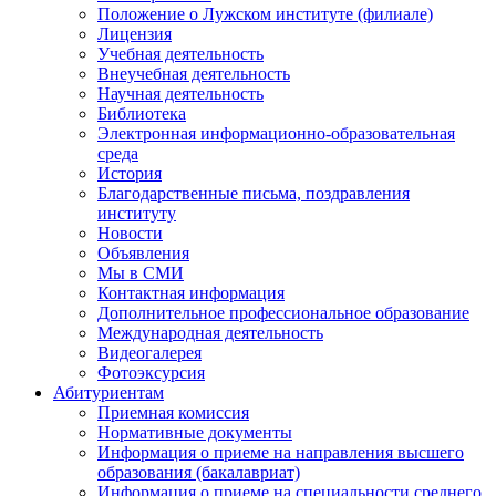
Положение о Лужском институте (филиале)
Лицензия
Учебная деятельность
Внеучебная деятельность
Научная деятельность
Библиотека
Электронная информационно-образовательная
среда
История
Благодарственные письма, поздравления
институту
Новости
Объявления
Мы в СМИ
Контактная информация
Дополнительное профессиональное образование
Международная деятельность
Видеогалерея
Фотоэксурсия
Абитуриентам
Приемная комиссия
Нормативные документы
Информация о приеме на направления высшего
образования (бакалавриат)
Информация о приеме на специальности среднего