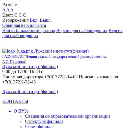
Размер:
A
A
A
Цвет:
C
C
C
Изображения
Вкл.
Выкл.
Обычная версия сайта
Найти ближайший филиал
Версия для слабовидящих
Версия
для слабовидящих
Лужский институт(филиал)
ГАОУ ВО ЛО "Ленинградский государственный университет им.
А.С. Пушкина"
Лужский институт (филиал)
9:00 до 17:30, Пн-Пт
Приемная директора +7(81372)2-14-02 Приемная комиссия
+7(81372)2-32-43
Лужский институт (филиал)
КОНТАКТЫ
О ВУЗе
Сведения об образовательной организации
Структура филиала
Совет филиала