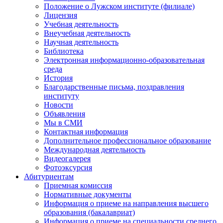
Положение о Лужском институте (филиале)
Лицензия
Учебная деятельность
Внеучебная деятельность
Научная деятельность
Библиотека
Электронная информационно-образовательная
среда
История
Благодарственные письма, поздравления
институту
Новости
Объявления
Мы в СМИ
Контактная информация
Дополнительное профессиональное образование
Международная деятельность
Видеогалерея
Фотоэксурсия
Абитуриентам
Приемная комиссия
Нормативные документы
Информация о приеме на направления высшего
образования (бакалавриат)
Информация о приеме на специальности среднего