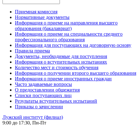
Приемная комиссия
Нормативные документы
Информация о приеме на направления высшего
образования (бакалавриат)
Информация о приеме на специальности среднего
профессионального образования
Информация для поступающих на договорную основу
Правила приема
Документы, необходимые для поступления
Информация о вступительных испытаниях
Количество мест и стоимость обучения
Информация о получении второго высшего образования
Информация о приеме иностранных граждан
Часто задаваемые вопросы
О предоставлении общежития
Списки поступающих лиц
Результаты вступительных испытаний
Приказы о зачислении
Лужский институт (филиал)
9:00 до 17:30, Пн-Пт
-