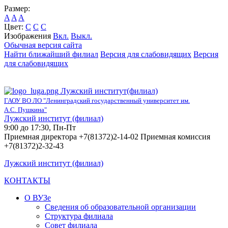
Размер:
A
A
A
Цвет:
C
C
C
Изображения
Вкл.
Выкл.
Обычная версия сайта
Найти ближайший филиал
Версия для слабовидящих
Версия
для слабовидящих
Лужский институт(филиал)
ГАОУ ВО ЛО "Ленинградский государственный университет им.
А.С. Пушкина"
Лужский институт (филиал)
9:00 до 17:30, Пн-Пт
Приемная директора +7(81372)2-14-02 Приемная комиссия
+7(81372)2-32-43
Лужский институт (филиал)
КОНТАКТЫ
О ВУЗе
Сведения об образовательной организации
Структура филиала
Совет филиала