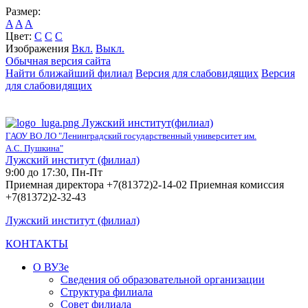
Размер:
A
A
A
Цвет:
C
C
C
Изображения
Вкл.
Выкл.
Обычная версия сайта
Найти ближайший филиал
Версия для слабовидящих
Версия
для слабовидящих
Лужский институт(филиал)
ГАОУ ВО ЛО "Ленинградский государственный университет им.
А.С. Пушкина"
Лужский институт (филиал)
9:00 до 17:30, Пн-Пт
Приемная директора +7(81372)2-14-02 Приемная комиссия
+7(81372)2-32-43
Лужский институт (филиал)
КОНТАКТЫ
О ВУЗе
Сведения об образовательной организации
Структура филиала
Совет филиала