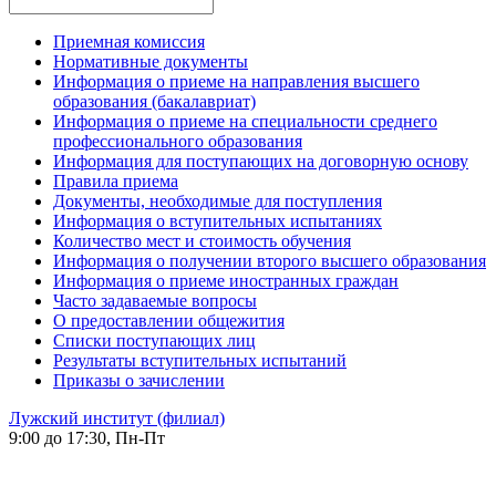
Приемная комиссия
Нормативные документы
Информация о приеме на направления высшего
образования (бакалавриат)
Информация о приеме на специальности среднего
профессионального образования
Информация для поступающих на договорную основу
Правила приема
Документы, необходимые для поступления
Информация о вступительных испытаниях
Количество мест и стоимость обучения
Информация о получении второго высшего образования
Информация о приеме иностранных граждан
Часто задаваемые вопросы
О предоставлении общежития
Списки поступающих лиц
Результаты вступительных испытаний
Приказы о зачислении
Лужский институт (филиал)
9:00 до 17:30, Пн-Пт
-