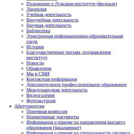
Положение о Лужском институте (филиале)
Лицензия
Учебная деятельность
Внеучебная деятельность
Научная деятельность
Библиотека
Электронная информационно-образовательная
среда
История
Благодарственные письма, поздравления
институту
Новости
Объявления
Мы в СМИ
Контактная информация
Дополнительное профессиональное образование
Международная деятельность
Видеогалерея
Фотоэксурсия
Абитуриентам
Приемная комиссия
Нормативные документы
Информация о приеме на направления высшего
образования (бакалавриат)
Информация о приеме на специальности среднего