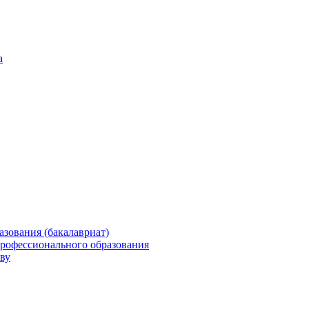
а
зования (бакалавриат)
профессионального образования
ву