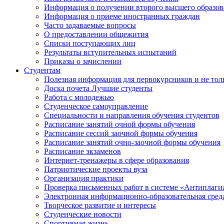
Информация о получении второго высшего образов
Информация о приеме иностранных граждан
Часто задаваемые вопросы
О предоставлении общежития
Списки поступающих лиц
Результаты вступительных испытаний
Приказы о зачислении
Студентам
Полезная информация для первокурсников и не тол
Доска почета Лучшие студенты
Работа с молодежью
Студенческое самоуправление
Специальности и направления обучения студентов
Расписание занятий очной формы обучения
Расписание сессий заочной формы обучения
Расписание занятий очно-заочной формы обучения
Расписание экзаменов
Интернет-тренажеры в сфере образования
Патриотические проекты вуза
Организация практики
Проверка письменных работ в системе «Антиплаги
Электронная информационно-образовательная сред
Творческое развитие и интересы
Студенческие новости
Спортивная жизнь