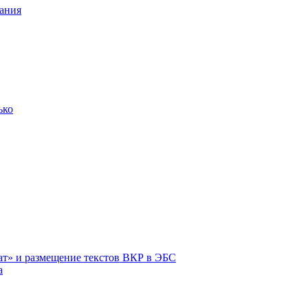
ания
ько
ат» и размещение текстов ВКР в ЭБС
а