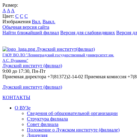
Размер:
A
A
A
Цвет:
C
C
C
Изображения
Вкл.
Выкл.
Обычная версия сайта
Найти ближайший филиал
Версия для слабовидящих
Версия д
Лужский институт(филиал)
ГАОУ ВО ЛО "Ленинградский государственный университет им.
А.С. Пушкина"
Лужский институт (филиал)
9:00 до 17:30, Пн-Пт
Приемная директора +7(81372)2-14-02 Приемная комиссия +7(8
Лужский институт (филиал)
КОНТАКТЫ
О ВУЗе
Сведения об образовательной организации
Структура филиала
Совет филиала
Положение о Лужском институте (филиале)
Лицензия