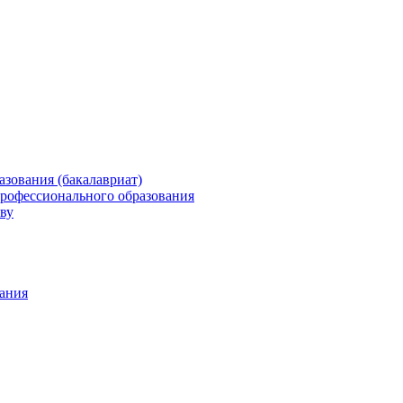
зования (бакалавриат)
профессионального образования
ву
ания