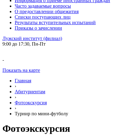
Информация о приеме иностранных граждан
Часто задаваемые вопросы
О предоставлении общежития
Списки поступающих лиц
Результаты вступительных испытаний
Приказы о зачислении
Лужский институт (филиал)
9:00 до 17:30, Пн-Пт
-
Показать на карте
Главная
›
Абитуриентам
›
Фотоэкскурсия
›
Турнир по мини-футболу
Фотоэкскурсия